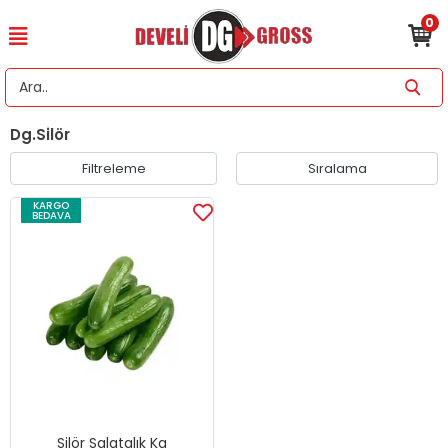
0
Dg.Silör
Filtreleme
Sıralama
KARGO
BEDAVA
Silör Salatalık Kg