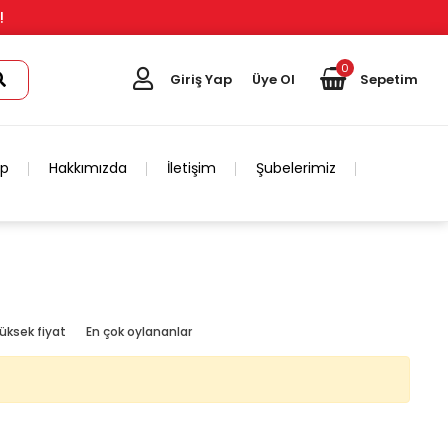
!
0
Giriş Yap
Üye Ol
Sepetim
ip
Hakkımızda
İletişim
Şubelerimiz
üksek fiyat
En çok oylananlar