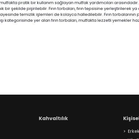
ı, mutfakta pratik bir kullanım sağlayan mutfak yardımcıları arasındadı
ik bir şekilde pişirilebilir. Fırın torbaları, fırın tepsisine yerleştirilere
 sayesinde temizlik işlemleri de kolayca halledilebilir. Fırın torbalarını
ışı kategorisinde yer alan fırın torbaları, mutfakta lezzetli yemekler h
Kahvaltılık
Kişis
Erke