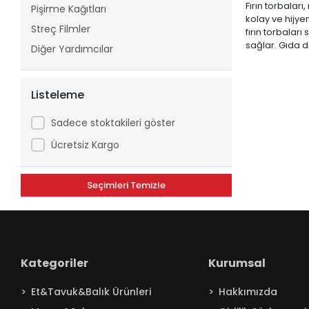
Fırın torbalar
Pişirme Kağıtları
kolay ve hijyen
Streç Filmler
fırın torbaları
sağlar. Gıda d
Diğer Yardımcılar
Listeleme
Sadece stoktakileri göster
Ücretsiz Kargo
Seçimleri Temizle
Kategoriler
Kurumsal
Et&Tavuk&Balık Ürünleri
Hakkımızda