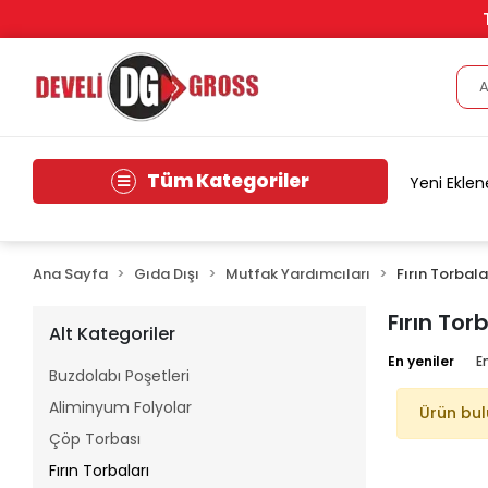
Tüm Kategoriler
Yeni Eklen
Ana Sayfa
Gıda Dışı
Mutfak Yardımcıları
Fırın Torbala
Fırın Tor
Alt Kategoriler
En yeniler
E
Buzdolabı Poşetleri
Aliminyum Folyolar
Ürün bu
Çöp Torbası
Fırın Torbaları