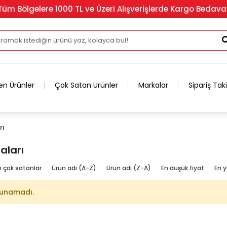
Tüm Bölgelere 1000 TL ve Üzeri Alışverişlerde Kargo Bedava
en Ürünler
Çok Satan Ürünler
Markalar
Sipariş Tak
rı
baları
n çok satanlar
Ürün adı (A-Z)
Ürün adı (Z-A)
En düşük fiyat
En y
lunamadı.