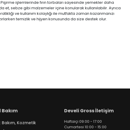
r. Pişirme işlemlerinde fırın torbaları sayesinde yemekler daha
k ya da et, sebze gibi malzemeler içine konularak kullanılabilir. Ayrıca
n pratikliği ve kullanım kolaylığı ile mutfakta zaman kazanmanızı
azırlarken temizlik ve hijyen konusunda da size destek olur.
el Bakım
Develi Gross İletişim
Haftaiçi 09:00 - 17:00
k Bakım, Kozmetik
Cumartesi 10:00 - 15:00