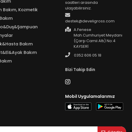
Bakım
saatleri arasında
ulaşabilirsiniz.
n Bakım, Kozmetik
 Bakım
destek@develigross.com
yo&Duş&Şampuan
A.Fenese
nyalar
Mah.Cumhuriyet Meydanı
(Çarşı Camii Altı) No:4
ık&Hasta Bakım
KAYSERİ
t&El&Ayak Bakım
0352 606 05 18
Bakım
Bizi Takip Edin
Mobil Uygulamalarımız