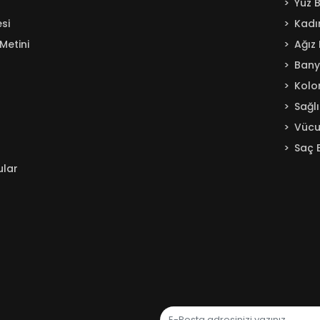
Yüz 
si
Kadı
Metini
Ağız
Ban
Kolo
Sağl
Vücu
Saç 
ular