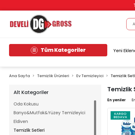
Tüm Kategoriler
Yeni Eklen
Ana Sayfa
Temizlik Ürünleri
Ev Temizleyici
Temizlik Setl
Temizlik 
Alt Kategoriler
En yeniler
E
Oda Kokusu
Banyo&Mutfak&Yüzey Temizleyici
KARGO
BEDAVA
Eldiven
Temizlik Setleri