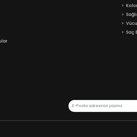
Kolo
Sağl
Vücu
Saç 
ular