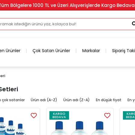
Tüm Bölgelere 1000 TL ve Üzeri Alışverişlerde Kargo Bedava
en Ürünler
Çok Satan Ürünler
Markalar
Sipariş Tak
eri
Setleri
n çok satanlar
Ürün adı (A-Z)
Ürün adı (Z-A)
En düşük fiyat
En y
KARGO
KAR
BEDAVA
BEDA