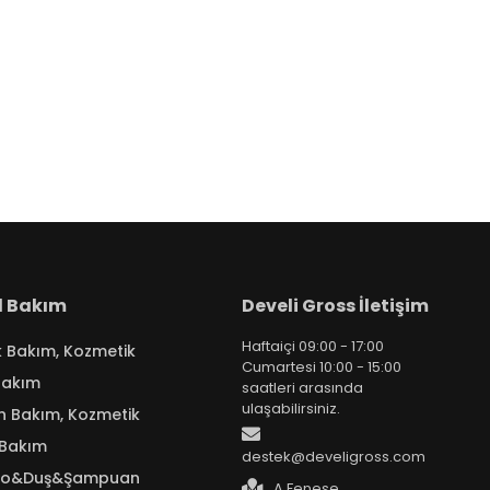
el Bakım
Develi Gross İletişim
Haftaiçi 09:00 - 17:00
k Bakım, Kozmetik
Cumartesi 10:00 - 15:00
Bakım
saatleri arasında
ulaşabilirsiniz.
n Bakım, Kozmetik
 Bakım
destek@develigross.com
yo&Duş&Şampuan
A.Fenese