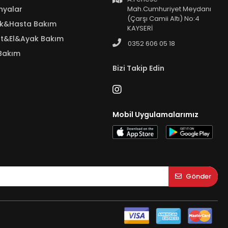
nyalar
Mah.Cumhuriyet Meydanı
(Çarşı Camii Altı) No:4
ık&Hasta Bakım
KAYSERİ
t&El&Ayak Bakım
0352 606 05 18
Bakım
Bizi Takip Edin
Mobil Uygulamalarımız
Gönder