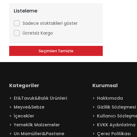
Listeleme
Sadece stoktakileri göster
Ücretsiz Kargo
Seçimleri Temizle
Kategoriler
Kurumsal
Et&Tavuk&Balık Ürünleri
Hakkımızda
Meyve&Sebze
Gizlilik Sözleşmesi
İçecekler
Kullanıcı Sözleşme
Yemeklik Malzemeler
KVKK Aydınlatma 
Un Mamülleri&Pastane
Çerez Politikası