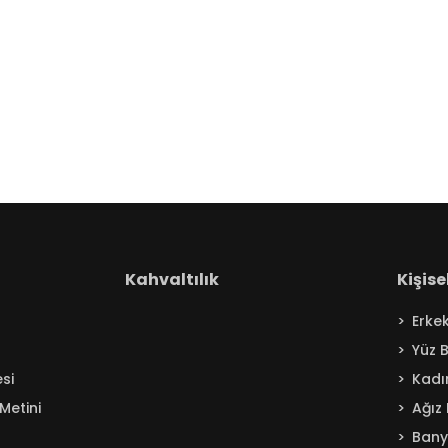
Kahvaltılık
Kişis
Erke
Yüz 
si
Kadı
Metini
Ağız
Ban