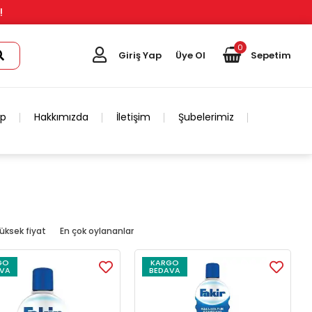
!
0
Giriş Yap
Üye Ol
Sepetim
ip
Hakkımızda
İletişim
Şubelerimiz
üksek fiyat
En çok oylananlar
GO
KARGO
VA
BEDAVA