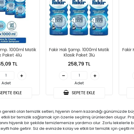
Şamp. 1000ml Matik
Fakir Halı Şamp. 1000ml Matik
Fakir
ik Paket 4lü
Klasik Paket 3lü
5,09 TL
258,79 TL
Adet
Adet
EPETE EKLE
SEPETE EKLE
çin gerekli olan temizlik setleri, hijyenin önem kazandığı günümüzde büyü
etkili bir temizlik sağlamak için özenle seçilmiş ürünlerden oluşur. Prat
lanını hijyenik bir şekilde temizlemenize yardımcı olur. Zorlu lekelerle 
keyifli hale getirir. Siz de evinizde kolay ve etkili bir temizlik için çeşitl