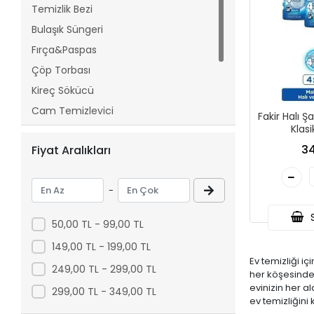
Temizlik Bezi
Bulaşık Süngeri
Fırça&Paspas
Çöp Torbası
Kireç Sökücü
Cam Temizleyici
Fakir Halı 
Klas
Tuvalet Kokusu Giderici
34
Fiyat Aralıkları
Lavabo Açıcı
Ahşap Temizleyici
-
S
50,00 TL - 99,00 TL
149,00 TL - 199,00 TL
Ev temizliği i
249,00 TL - 299,00 TL
her köşesinde 
evinizin her a
299,00 TL - 349,00 TL
ev temizliğini 