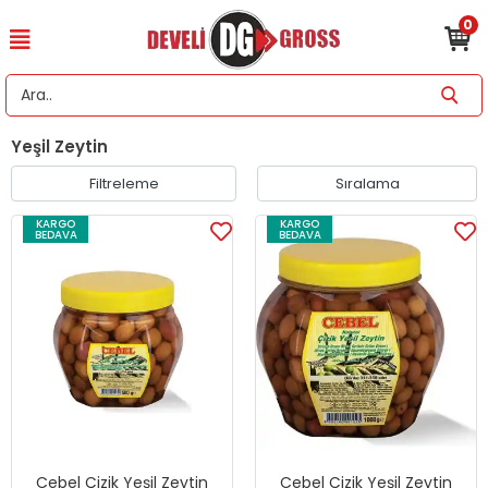
0
Yeşil Zeytin
Filtreleme
Sıralama
KARGO
KARGO
BEDAVA
BEDAVA
Cebel Çizik Yeşil Zeytin
Cebel Çizik Yeşil Zeytin