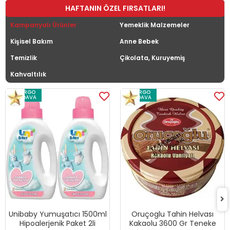
HAFTANIN ÖZEL FIRSATLARI!
Kampanyalı Ürünler
Yemeklik Malzemeler
Kişisel Bakım
Anne Bebek
Temizlik
Çikolata, Kuruyemiş
Kahvaltılık
KARGO
KARGO
BEDAVA
BEDAVA
Unibaby Yumuşatıcı 1500ml
Oruçoglu Tahin Helvası
Hipoalerjenik Paket 2li
Kakaolu 3600 Gr Teneke