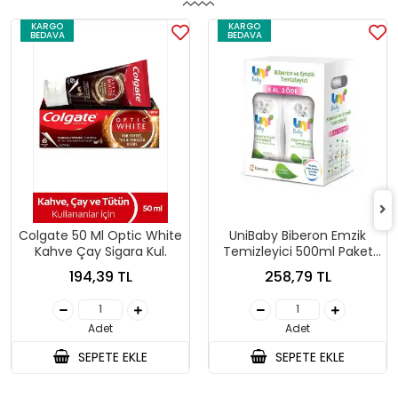
KARGO
KARGO
BEDAVA
BEDAVA
Colgate 50 Ml Optic White
UniBaby Biberon Emzik
Kahve Çay Sigara Kul.
Temizleyici 500ml Paket
4lü
194,39 TL
258,79 TL
Adet
Adet
SEPETE EKLE
SEPETE EKLE