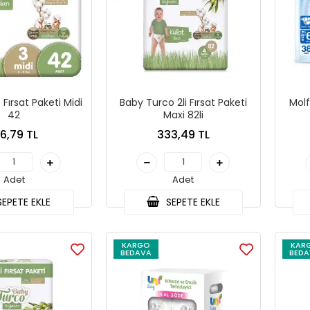
Fırsat Paketi Midi
Baby Turco 2li Fırsat Paketi
Molf
42
Maxi 82li
66,79 TL
333,49 TL
Adet
Adet
EPETE EKLE
SEPETE EKLE
KARGO
KAR
BEDAVA
BEDA