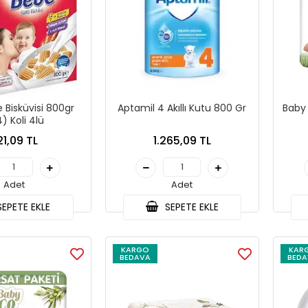
 Bisküvisi 800gr
Aptamil 4 Akıllı Kutu 800 Gr
Baby Turco Fı
4) Koli 4lü
21,09 TL
1.265,09 TL
Adet
Adet
EPETE EKLE
SEPETE EKLE
KARGO
KAR
BEDAVA
BEDA