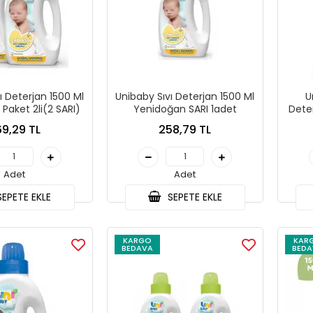
ı Deterjan 1500 Ml
Unibaby Sıvı Deterjan 1500 Ml
U
Paket 2li(2 SARI)
Yenidoğan SARI 1adet
Deter
9,29 TL
258,79 TL
Adet
Adet
EPETE EKLE
SEPETE EKLE
KARGO
KAR
BEDAVA
BEDA