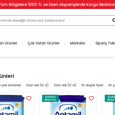
Tüm Bölgelere 1000 TL ve Üzeri Alışverişlerde Kargo Bedava
en Ürünler
Çok Satan Ürünler
Markalar
Sipariş Tak
ünleri
n çok satanlar
Ürün adı (A-Z)
Ürün adı (Z-A)
En düşük fiyat
En y
KARGO
KAR
BEDAVA
BEDA