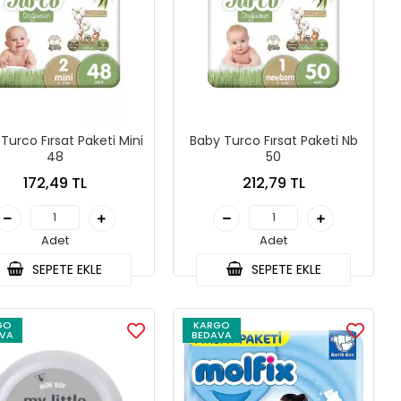
rsat Paketi Mini
Baby Turco Fırsat Paketi Nb
48
50
172,49 TL
212,79 TL
Adet
Adet
SEPETE EKLE
SEPETE EKLE
GO
KARGO
VA
BEDAVA