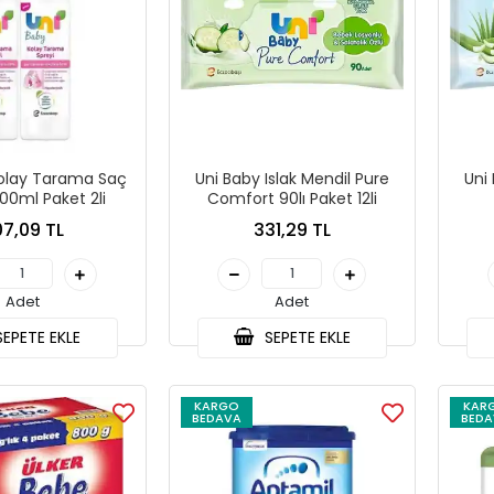
Kolay Tarama Saç
Uni Baby Islak Mendil Pure
Uni
00ml Paket 2li
Comfort 90lı Paket 12li
7,09 TL
331,29 TL
Adet
Adet
EPETE EKLE
SEPETE EKLE
KARGO
KAR
BEDAVA
BEDA