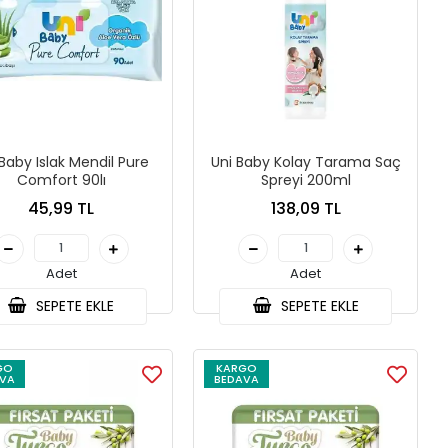
 Baby Islak Mendil Pure
Uni Baby Kolay Tarama Saç
Comfort 90lı
Spreyi 200ml
45,99 TL
138,09 TL
Adet
Adet
SEPETE EKLE
SEPETE EKLE
GO
KARGO
VA
BEDAVA