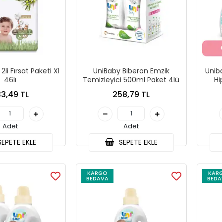
li Fırsat Paketi Xl
UniBaby Biberon Emzik
Unib
46lı
Temizleyici 500ml Paket 4lü
Hi
3,49 TL
258,79 TL
Adet
Adet
EPETE EKLE
SEPETE EKLE
KARGO
KAR
BEDAVA
BEDA