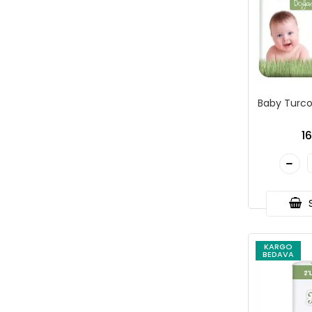
Baby Turco 
1
S
KARGO
BEDAVA