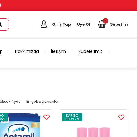
!
0
Giriş Yap
Üye Ol
Sepetim
ip
Hakkımızda
İletişim
Şubelerimiz
üksek fiyat
En çok oylananlar
GO
KARGO
VA
BEDAVA