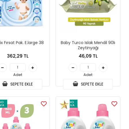
ix Fırsat Pak. E.large 38
Baby Turco Islak Mendil 90lı
Zeytinyağı
362,29 TL
46,09 TL
Adet
Adet
SEPETE EKLE
SEPETE EKLE
GO
KARGO
VA
BEDAVA