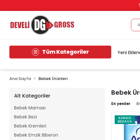
Tüm Kategoriler
Yeni Eklen
Ana Sayfa
Bebek Ürünleri
Bebek Ür
Alt Kategoriler
En yeniler
E
Bebek Maması
Bebek Bezi
KARGO
BEDAVA
Bebek Kremleri
Bebek Emzik Biberon