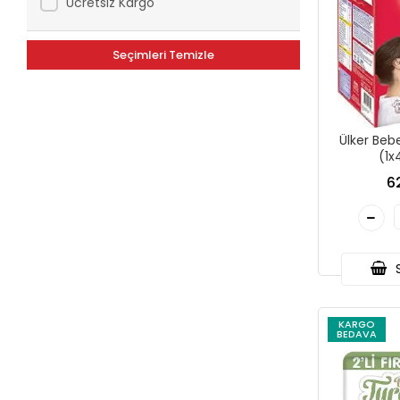
Ücretsiz Kargo
Seçimleri Temizle
Ülker Bebe
(1x
6
S
KARGO
BEDAVA