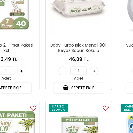
 2li Fırsat Paketi
Baby Turco Islak Mendil 90lı
Sud
Xxl
Beyaz Sabun Kokulu
3,49 TL
46,09 TL
Adet
Adet
EPETE EKLE
SEPETE EKLE
KARGO
KAR
BEDAVA
BEDA