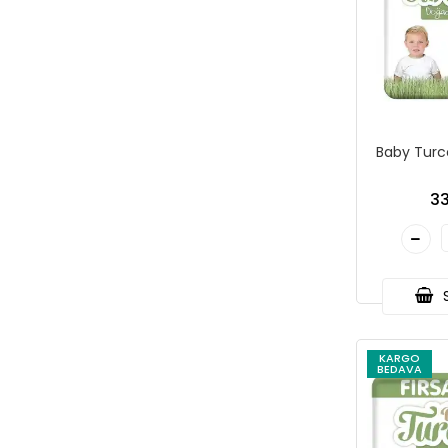
Baby Turco
33
S
KARGO
BEDAVA