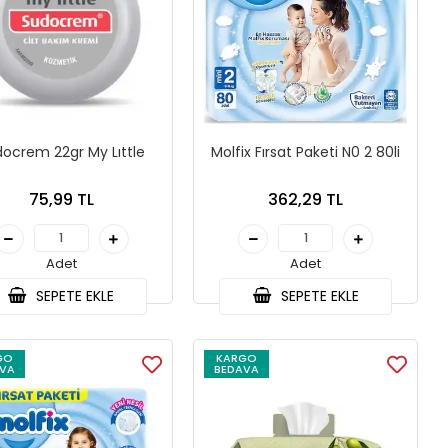
ocrem 22gr My Lıttle
Molfix Fırsat Paketi N0 2 80li
75,99 TL
362,29 TL
Adet
Adet
SEPETE EKLE
SEPETE EKLE
GO
KARGO
VA
BEDAVA