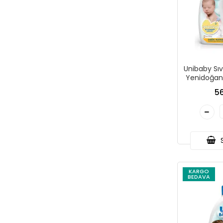
Unibaby Sıv
Yenidoğan 
56
S
KARGO
BEDAVA