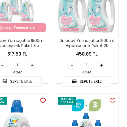
aby Yumuşatıcı 1500ml
Unibaby Yumuşatıcı 1500ml
poalerjenik Paket 3lü
Hipoalerjenik Paket 2li
517,59 TL
458,89 TL
Adet
Adet
SEPETE EKLE
SEPETE EKLE
GO
KARGO
VA
BEDAVA