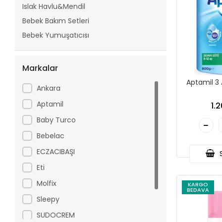
Islak Havlu&Mendil
Bebek Bakım Setleri
Bebek Yumuşatıcısı
Markalar
Ankara
Aptamil
1.
Baby Turco
Bebelac
ECZACIBAŞI
S
Eti
Molfix
KARGO
BEDAVA
Sleepy
SUDOCREM