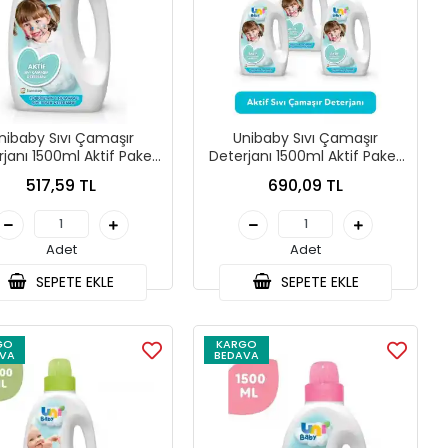
nibaby Sıvı Çamaşır
Unibaby Sıvı Çamaşır
janı 1500ml Aktif Paket
Deterjanı 1500ml Aktif Paket
2li
3lü
517,59 TL
690,09 TL
Adet
Adet
SEPETE EKLE
SEPETE EKLE
GO
KARGO
VA
BEDAVA