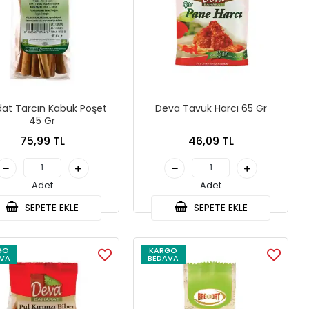
at Tarcın Kabuk Poşet
Deva Tavuk Harcı 65 Gr
45 Gr
75,99 TL
46,09 TL
Adet
Adet
SEPETE EKLE
SEPETE EKLE
GO
KARGO
VA
BEDAVA