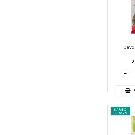
Deva
2
S
KARGO
BEDAVA