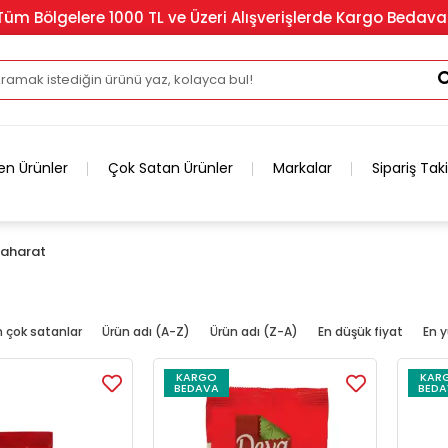
Tüm Bölgelere 1000 TL ve Üzeri Alışverişlerde Kargo Bedava
en Ürünler
Çok Satan Ürünler
Markalar
Sipariş Tak
aharat
n çok satanlar
Ürün adı (A-Z)
Ürün adı (Z-A)
En düşük fiyat
En y
KARGO
KAR
BEDAVA
BEDA