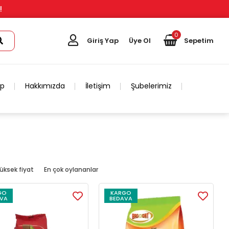
!
0
Giriş Yap
Üye Ol
Sepetim
ip
Hakkımızda
İletişim
Şubelerimiz
üksek fiyat
En çok oylananlar
GO
KARGO
VA
BEDAVA