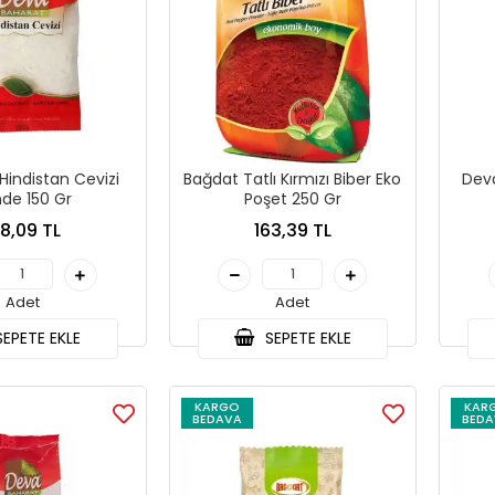
Hindistan Cevizi
Bağdat Tatlı Kırmızı Biber Eko
Dev
de 150 Gr
Poşet 250 Gr
38,09 TL
163,39 TL
Adet
Adet
EPETE EKLE
SEPETE EKLE
KARGO
KAR
BEDAVA
BEDA