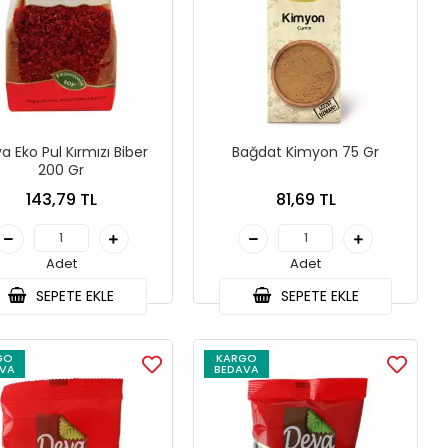
a Eko Pul Kırmızı Biber
Bağdat Kimyon 75 Gr
200 Gr
143,79 TL
81,69 TL
Adet
Adet
SEPETE EKLE
SEPETE EKLE
GO
KARGO
VA
BEDAVA