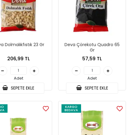
Deva Dolmalıkfıstık 23 Gr
Deva Çörekotu Quadro 65
Gr
206,99 TL
57,59 TL
Adet
Adet
SEPETE EKLE
SEPETE EKLE
GO
KARGO
VA
BEDAVA