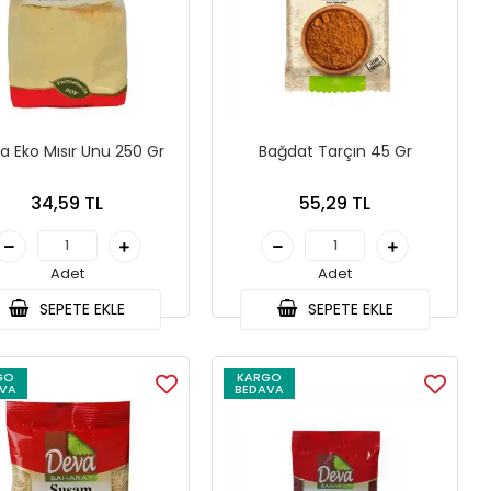
a Eko Mısır Unu 250 Gr
Bağdat Tarçın 45 Gr
34,59 TL
55,29 TL
Adet
Adet
SEPETE EKLE
SEPETE EKLE
GO
KARGO
VA
BEDAVA