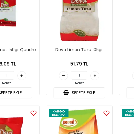
nat 150gr Quadro
Deva Limon Tuzu 105gr
6,09 TL
51,79 TL
Adet
Adet
EPETE EKLE
SEPETE EKLE
KARGO
KAR
BEDAVA
BEDA