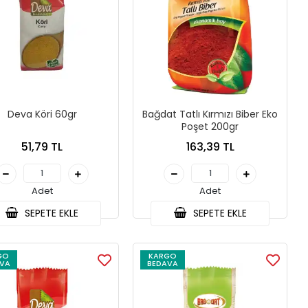
Deva Köri 60gr
Bağdat Tatlı Kırmızı Biber Eko
Poşet 200gr
51,79 TL
163,39 TL
Adet
Adet
SEPETE EKLE
SEPETE EKLE
GO
KARGO
VA
BEDAVA