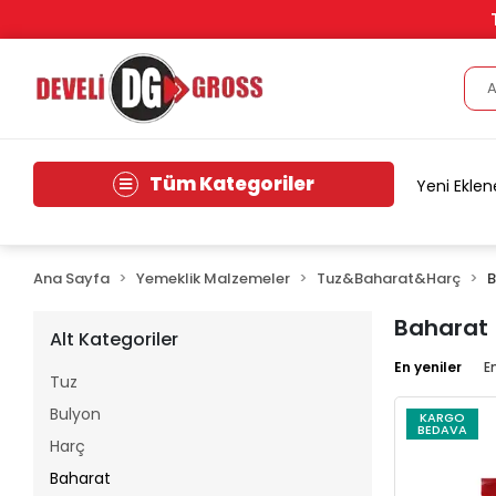
Tüm Kategoriler
Yeni Eklen
Ana Sayfa
Yemeklik Malzemeler
Tuz&Baharat&Harç
B
Baharat
Alt Kategoriler
En yeniler
E
Tuz
Bulyon
KARGO
BEDAVA
Harç
Baharat