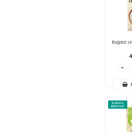
Bağdat L
4
S
KARGO
BEDAVA