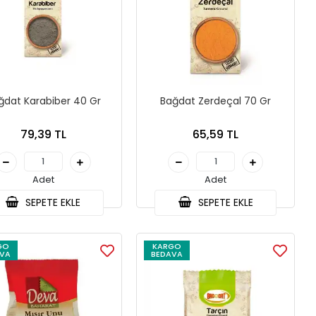
ğdat Karabiber 40 Gr
Bağdat Zerdeçal 70 Gr
79,39 TL
65,59 TL
Adet
Adet
SEPETE EKLE
SEPETE EKLE
GO
KARGO
VA
BEDAVA