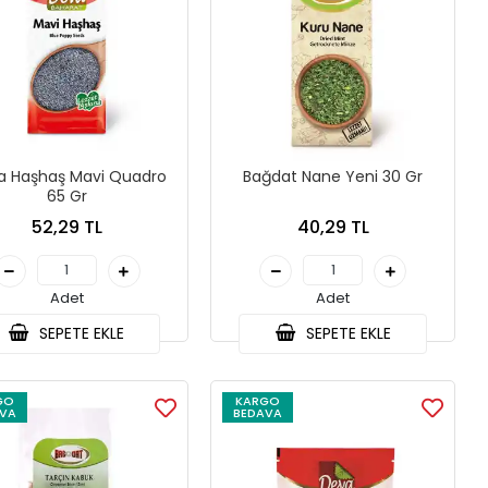
a Haşhaş Mavi Quadro
Bağdat Nane Yeni 30 Gr
65 Gr
52,29 TL
40,29 TL
Adet
Adet
SEPETE EKLE
SEPETE EKLE
GO
KARGO
VA
BEDAVA