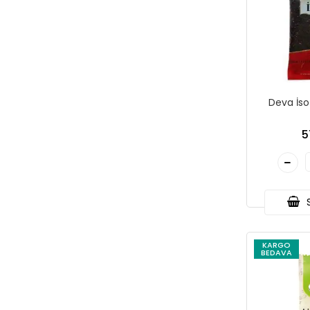
Deva İso
5
S
KARGO
BEDAVA