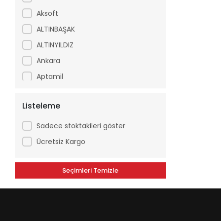
Aksoft
ALTINBAŞAK
ALTINYILDIZ
Ankara
Aptamil
Arfix
Listeleme
Ariel
Arko
Sadece stoktakileri göster
Asperox
Ücretsiz Kargo
ASSE
Seçimleri Temizle
ATILGAN
Avşar
Axe
Aytaç