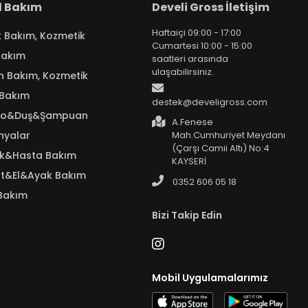
el Bakım
Develi Gross İletişim
Haftaiçi 09:00 - 17:00
k Bakım, Kozmetik
Cumartesi 10:00 - 15:00
Bakım
saatleri arasında
ulaşabilirsiniz.
n Bakım, Kozmetik
 Bakım
destek@develigross.com
yo&Duş&Şampuan
A.Fenese
nyalar
Mah.Cumhuriyet Meydanı
(Çarşı Camii Altı) No:4
ık&Hasta Bakım
KAYSERİ
t&El&Ayak Bakım
0352 606 05 18
Bakım
Bizi Takip Edin
Mobil Uygulamalarımız