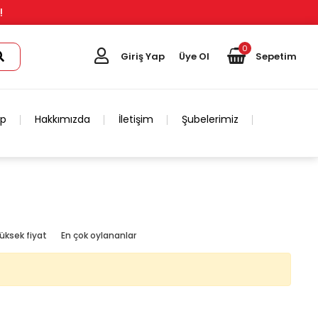
!
0
Giriş Yap
Üye Ol
Sepetim
ip
Hakkımızda
İletişim
Şubelerimiz
üksek fiyat
En çok oylananlar