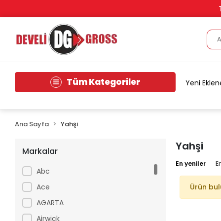
Tüm Kategoriler
Yeni Eklen
Ana Sayfa
Yahşi
Yahşi
Markalar
En yeniler
E
Abc
Ace
Ürün bu
AGARTA
Airwick