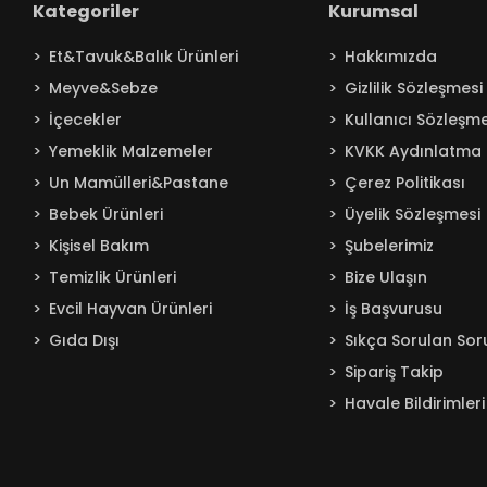
Kategoriler
Kurumsal
Baby Turco
Et&Tavuk&Balık Ürünleri
Hakkımızda
Badem
Meyve&Sebze
Gizlilik Sözleşmesi
Bağdat
İçecekler
Kullanıcı Sözleşme
BAKIRCIOĞLU
Yemeklik Malzemeler
KVKK Aydınlatma 
Balküpü
Un Mamülleri&Pastane
Çerez Politikası
Bebelac
Bebek Ürünleri
Üyelik Sözleşmesi
Beta
Kişisel Bakım
Şubelerimiz
Beyaz
Temizlik Ürünleri
Bize Ulaşın
BEYPAZARI
Evcil Hayvan Ürünleri
İş Başvurusu
Gıda Dışı
Sıkça Sorulan Sor
Bingo
Sipariş Takip
Blendax
Havale Bildirimleri
Boombastic
Boss
Burcu