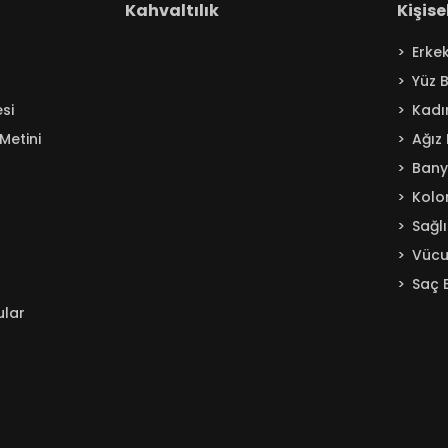
Kahvaltılık
Kişis
Erke
Yüz 
si
Kadı
Metini
Ağız
Ban
Kolo
Sağl
Vücu
Saç 
ular