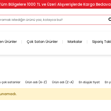
Tüm Bölgelere 1000 TL ve Üzeri Alışverişlerde Kargo Bedava
en Ürünler
Çok Satan Ürünler
Markalar
Sipariş Tak
n çok satanlar
Ürün adı (A-Z)
Ürün adı (Z-A)
En düşük fiyat
En y
lunamadı.