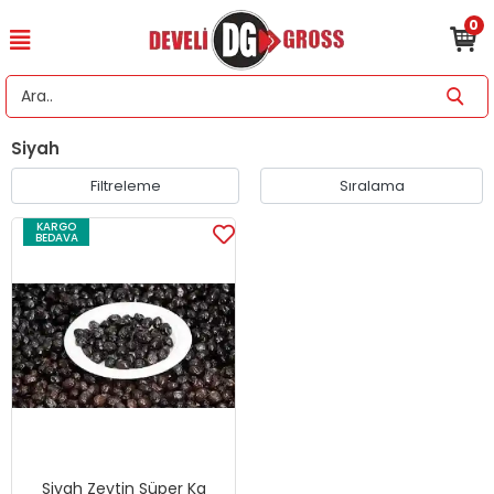
0
Siyah
Filtreleme
Sıralama
KARGO
BEDAVA
Siyah Zeytin Süper Kg