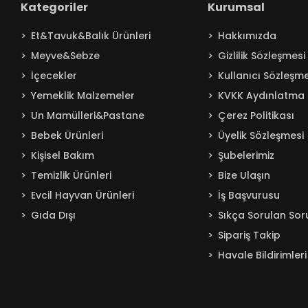
Kategoriler
Kurumsal
Baby Turco
Et&Tavuk&Balık Ürünleri
Hakkımızda
Badem
Meyve&Sebze
Gizlilik Sözleşmesi
Bağdat
İçecekler
Kullanıcı Sözleşme
BAKIRCIOĞLU
Yemeklik Malzemeler
KVKK Aydınlatma 
Balküpü
Un Mamülleri&Pastane
Çerez Politikası
Bebelac
Bebek Ürünleri
Üyelik Sözleşmesi
Beta
Kişisel Bakım
Şubelerimiz
Beyaz
Temizlik Ürünleri
Bize Ulaşın
BEYPAZARI
Evcil Hayvan Ürünleri
İş Başvurusu
Gıda Dışı
Sıkça Sorulan Sor
Billur
Sipariş Takip
Bingo
Havale Bildirimleri
Blendax
Boombastic
Boss