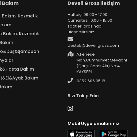
el Bakım
Develi Gross İletişim
Haftaiçi 09:00 - 17:00
k Bakım, Kozmetik
Cumartesi 10:00 - 15:00
Bakım
saatleri arasında
ulaşabilirsiniz.
n Bakım, Kozmetik
 Bakım
destek@develigross.com
yo&Duş&Şampuan
A.Fenese
nyalar
Mah.Cumhuriyet Meydanı
(Çarşı Camii Altı) No:4
ık&Hasta Bakım
KAYSERİ
t&El&Ayak Bakım
0352 606 05 18
Bakım
Bizi Takip Edin
Mobil Uygulamalarımız