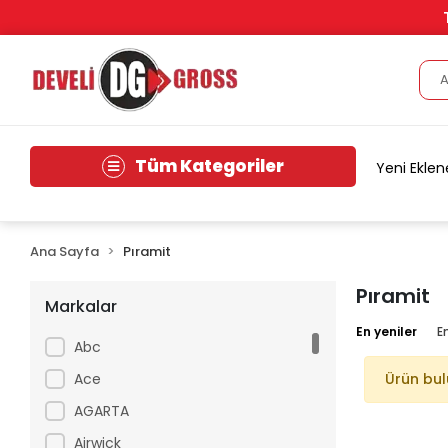
Tüm Kategoriler
Yeni Eklen
Ana Sayfa
Pıramit
Pıramit
Markalar
En yeniler
E
Abc
Ace
Ürün bu
AGARTA
Airwick