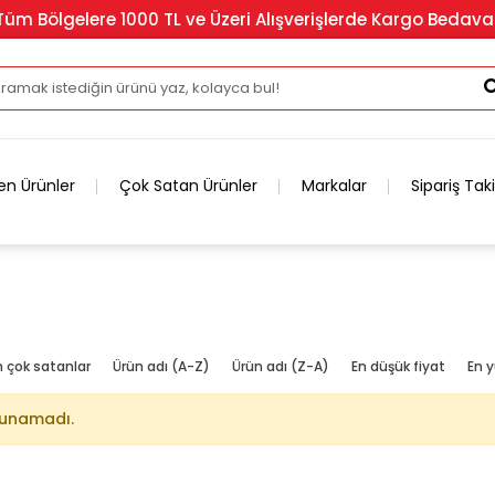
Tüm Bölgelere 1000 TL ve Üzeri Alışverişlerde Kargo Bedava
en Ürünler
Çok Satan Ürünler
Markalar
Sipariş Tak
n çok satanlar
Ürün adı (A-Z)
Ürün adı (Z-A)
En düşük fiyat
En y
lunamadı.