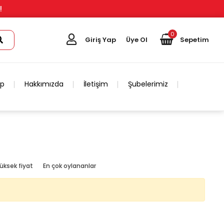
!
0
Giriş Yap
Üye Ol
Sepetim
ip
Hakkımızda
İletişim
Şubelerimiz
üksek fiyat
En çok oylananlar