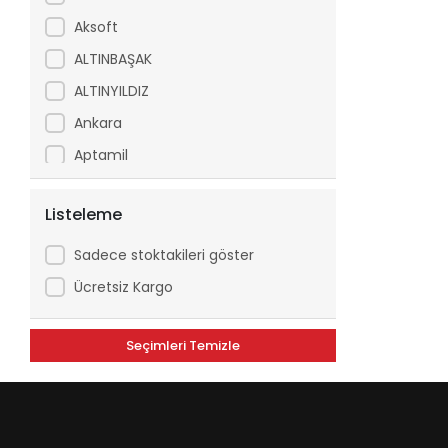
Aksoft
ALTINBAŞAK
ALTINYILDIZ
Ankara
Aptamil
Arfix
Listeleme
Ariel
Arko
Sadece stoktakileri göster
Asperox
Ücretsiz Kargo
ASSE
Seçimleri Temizle
ATILGAN
Avşar
Axe
Aytaç