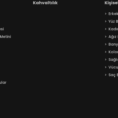
Kahvaltılık
Kişis
Erke
Yüz 
si
Kadı
Metini
Ağız
Ban
Kolo
Sağl
Vücu
Saç 
ular