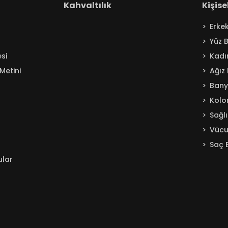
Kahvaltılık
Kişis
Erke
Yüz 
si
Kadı
Metini
Ağız
Ban
Kolo
Sağl
Vücu
Saç 
ular