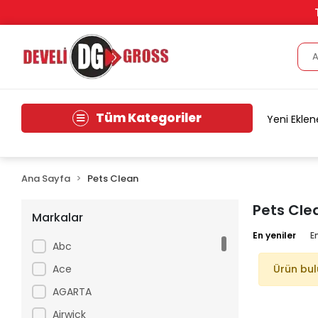
Tüm Kategoriler
Yeni Eklen
Ana Sayfa
Pets Clean
Pets Cle
Markalar
En yeniler
E
Abc
Ace
Ürün bu
AGARTA
Airwick