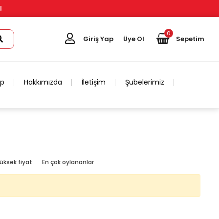
!
0
Giriş Yap
Üye Ol
Sepetim
ip
Hakkımızda
İletişim
Şubelerimiz
üksek fiyat
En çok oylananlar