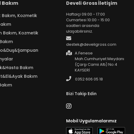
el Bakım
Develi Gross İletişim
Haftaiçi 09:00 - 17:00
k Bakım, Kozmetik
Cumartesi 10:00 - 15:00
Bakım
saatleri arasında
ulaşabilirsiniz.
n Bakım, Kozmetik
 Bakım
destek@develigross.com
yo&Duş&Şampuan
A.Fenese
nyalar
Mah.Cumhuriyet Meydanı
(Çarşı Camii Altı) No:4
ık&Hasta Bakım
KAYSERİ
t&El&Ayak Bakım
0352 606 05 18
Bakım
Bizi Takip Edin
Mobil Uygulamalarımız