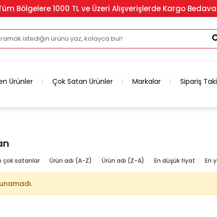
Tüm Bölgelere 1000 TL ve Üzeri Alışverişlerde Kargo Bedava
en Ürünler
Çok Satan Ürünler
Markalar
Sipariş Tak
an
n çok satanlar
Ürün adı (A-Z)
Ürün adı (Z-A)
En düşük fiyat
En y
lunamadı.