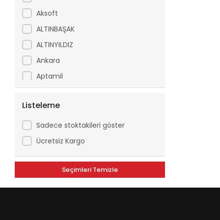
Aksoft
ALTINBAŞAK
ALTINYILDIZ
Ankara
Aptamil
Arfix
Listeleme
Ariel
Arko
Sadece stoktakileri göster
Asperox
Ücretsiz Kargo
ASSE
Seçimleri Temizle
ATILGAN
Avşar
Axe
Aytaç