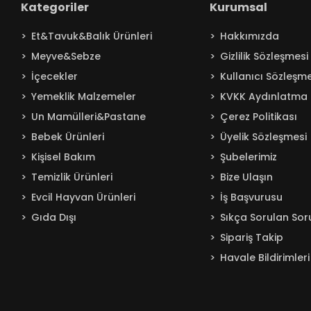
Kategoriler
Kurumsal
Baby Turco
Et&Tavuk&Balık Ürünleri
Hakkımızda
Badem
Meyve&Sebze
Gizlilik Sözleşmesi
Bağdat
İçecekler
Kullanıcı Sözleşme
BAKIRCIOĞLU
Yemeklik Malzemeler
KVKK Aydınlatma 
Balküpü
Un Mamülleri&Pastane
Çerez Politikası
Bebelac
Bebek Ürünleri
Üyelik Sözleşmesi
Beta
Kişisel Bakım
Şubelerimiz
Beyaz
Temizlik Ürünleri
Bize Ulaşın
BEYPAZARI
Evcil Hayvan Ürünleri
İş Başvurusu
Gıda Dışı
Sıkça Sorulan Sor
Bingo
Sipariş Takip
Blendax
Havale Bildirimleri
Boss
Burcu
Caldion