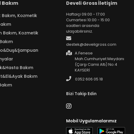
el Bakım
Develi Gross İletişim
Haftaiçi 09:00 - 17:00
k Bakım, Kozmetik
Cumartesi 10:00 - 15:00
Bakım
saatleri arasında
ulaşabilirsiniz.
n Bakım, Kozmetik
 Bakım
destek@develigross.com
yo&Duş&Şampuan
A.Fenese
nyalar
Mah.Cumhuriyet Meydanı
(Çarşı Camii Altı) No:4
ık&Hasta Bakım
KAYSERİ
t&El&Ayak Bakım
0352 606 05 18
Bakım
Bizi Takip Edin
Mobil Uygulamalarımız