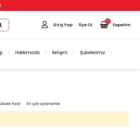
!
0
Giriş Yap
Üye Ol
Sepetim
ip
Hakkımızda
İletişim
Şubelerimiz
üksek fiyat
En çok oylananlar