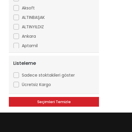
Aksoft
ALTINBAŞAK
ALTINYILDIZ
Ankara
Aptamil
Arfix
Listeleme
Ariel
Arko
Sadece stoktakileri göster
Asperox
Ücretsiz Kargo
ASSE
Seçimleri Temizle
ATILGAN
Avşar
Axe
Aytaç