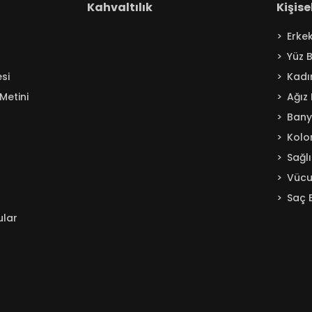
Kahvaltılık
Kişis
Erke
Yüz 
si
Kadı
Metini
Ağız
Ban
Kolo
Sağl
Vücu
Saç 
ular