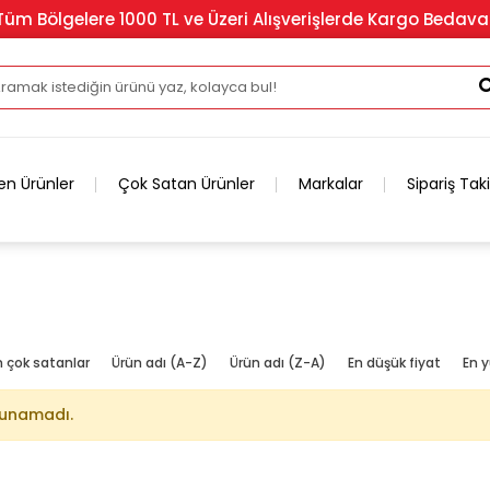
Tüm Bölgelere 1000 TL ve Üzeri Alışverişlerde Kargo Bedava
en Ürünler
Çok Satan Ürünler
Markalar
Sipariş Tak
n çok satanlar
Ürün adı (A-Z)
Ürün adı (Z-A)
En düşük fiyat
En y
lunamadı.