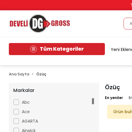
Tüm Kategoriler
Yeni Eklen
Ana Sayfa
Özüç
Özüç
Markalar
En yeniler
E
Abc
Ace
Ürün bu
AGARTA
Airwick