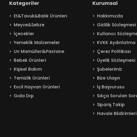
Kategoriler
Kurumsal
Baby Turco
Et&Tavuk&Balık Ürünleri
Hakkımızda
Badem
Meyve&Sebze
Gizlilik Sözleşmesi
Bağdat
İçecekler
Kullanıcı Sözleşme
BAKIRCIOĞLU
Yemeklik Malzemeler
KVKK Aydınlatma 
Balküpü
Un Mamülleri&Pastane
Çerez Politikası
Bebelac
Bebek Ürünleri
Üyelik Sözleşmesi
Beta
Kişisel Bakım
Şubelerimiz
Beyaz
Temizlik Ürünleri
Bize Ulaşın
BEYPAZARI
Evcil Hayvan Ürünleri
İş Başvurusu
Gıda Dışı
Sıkça Sorulan Sor
Bingo
Sipariş Takip
Blendax
Havale Bildirimleri
Boss
Burcu
Caldion