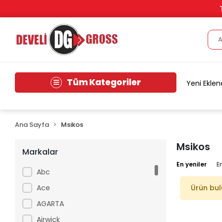
Tüm Kategoriler
Yeni Eklen
Ana Sayfa
Msikos
Msikos
Markalar
En yeniler
E
Abc
Ace
Ürün bu
AGARTA
Airwick