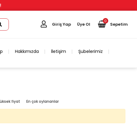
!
0
Giriş Yap
Üye Ol
Sepetim
ip
Hakkımızda
İletişim
Şubelerimiz
üksek fiyat
En çok oylananlar