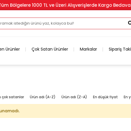
Tüm Bölgelere 1000 TL ve Üzeri Alışverişlerde Kargo Bedava
en Ürünler
Çok Satan Ürünler
Markalar
Sipariş Tak
n çok satanlar
Ürün adı (A-Z)
Ürün adı (Z-A)
En düşük fiyat
En y
lunamadı.