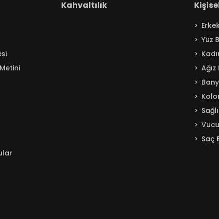
Kahvaltılık
Kişis
Erke
Yüz 
si
Kadı
Metini
Ağız
Ban
Kolo
Sağl
Vücu
Saç 
ular