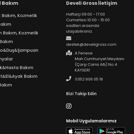
el Bakım
Develi Gross İletişim
Haftaiçi 09:00 - 17:00
k Bakım, Kozmetik
Cumartesi 10:00 - 15:00
Bakım
saatleri arasında
ulaşabilirsiniz.
n Bakım, Kozmetik
 Bakım
destek@develigross.com
yo&Duş&Şampuan
A.Fenese
nyalar
Mah.Cumhuriyet Meydanı
(Çarşı Camii Altı) No:4
ık&Hasta Bakım
KAYSERİ
t&El&Ayak Bakım
0352 606 05 18
Bakım
Bizi Takip Edin
Mobil Uygulamalarımız