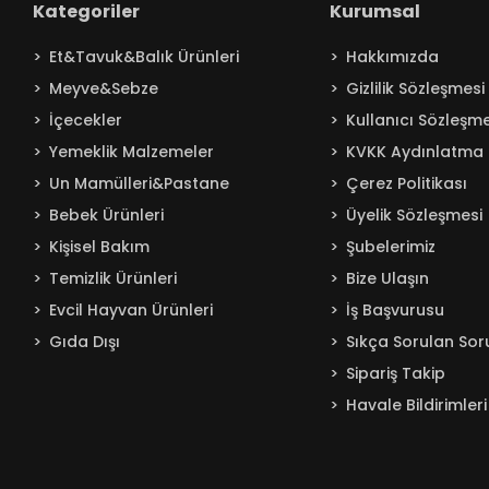
Kategoriler
Kurumsal
Baby Turco
Et&Tavuk&Balık Ürünleri
Hakkımızda
Badem
Meyve&Sebze
Gizlilik Sözleşmesi
Bağdat
İçecekler
Kullanıcı Sözleşme
BAKIRCIOĞLU
Yemeklik Malzemeler
KVKK Aydınlatma 
Balküpü
Un Mamülleri&Pastane
Çerez Politikası
Bebelac
Bebek Ürünleri
Üyelik Sözleşmesi
Beta
Kişisel Bakım
Şubelerimiz
Beyaz
Temizlik Ürünleri
Bize Ulaşın
BEYPAZARI
Evcil Hayvan Ürünleri
İş Başvurusu
Gıda Dışı
Sıkça Sorulan Sor
Bingo
Sipariş Takip
Blendax
Havale Bildirimleri
Boss
Burcu
Caldion