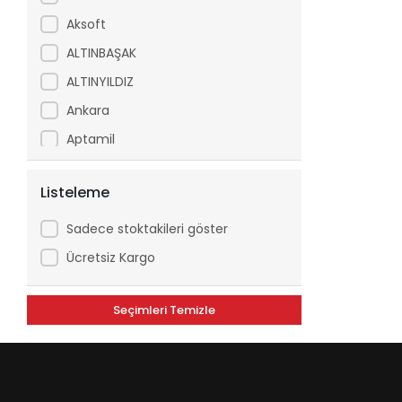
Aksoft
ALTINBAŞAK
ALTINYILDIZ
Ankara
Aptamil
Arfix
Listeleme
Ariel
Arko
Sadece stoktakileri göster
Asperox
Ücretsiz Kargo
ASSE
Seçimleri Temizle
ATILGAN
Avşar
Axe
Aytaç