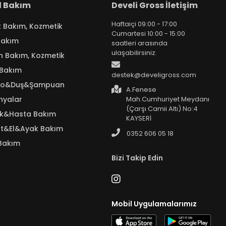
el Bakım
Develi Gross İletişim
Haftaiçi 09:00 - 17:00
k Bakım, Kozmetik
Cumartesi 10:00 - 15:00
Bakım
saatleri arasında
ulaşabilirsiniz.
n Bakım, Kozmetik
 Bakım
destek@develigross.com
yo&Duş&Şampuan
A.Fenese
nyalar
Mah.Cumhuriyet Meydanı
(Çarşı Camii Altı) No:4
ık&Hasta Bakım
KAYSERİ
t&El&Ayak Bakım
0352 606 05 18
Bakım
Bizi Takip Edin
Mobil Uygulamalarımız