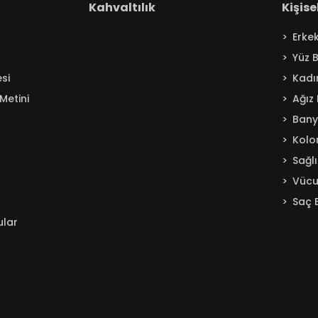
Kahvaltılık
Kişis
Erke
Yüz 
si
Kadı
Metini
Ağız
Ban
Kolo
Sağl
Vücu
Saç 
ular