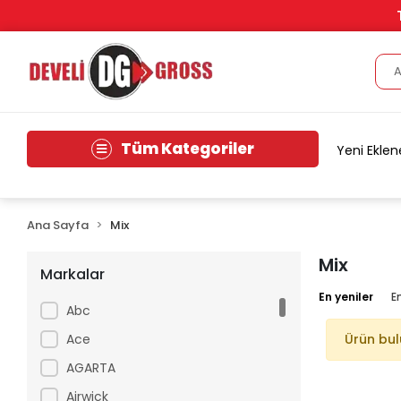
Tüm Kategoriler
Yeni Eklen
Ana Sayfa
Mix
Mix
Markalar
En yeniler
E
Abc
Ace
Ürün bu
AGARTA
Airwick