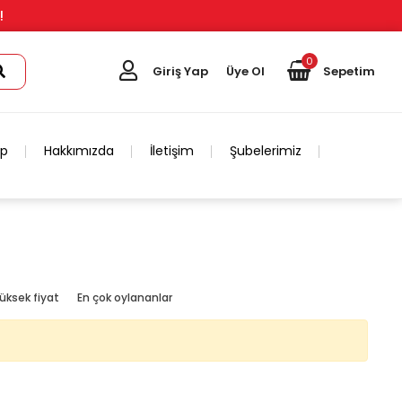
!
0
Giriş Yap
Üye Ol
Sepetim
ip
Hakkımızda
İletişim
Şubelerimiz
üksek fiyat
En çok oylananlar