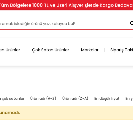
Tüm Bölgelere 1000 TL ve Üzeri Alışverişlerde Kargo Bedava
en Ürünler
Çok Satan Ürünler
Markalar
Sipariş Tak
n çok satanlar
Ürün adı (A-Z)
Ürün adı (Z-A)
En düşük fiyat
En y
lunamadı.