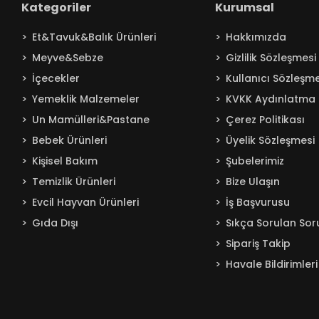
Kategoriler
Kurumsal
Baby Turco
Et&Tavuk&Balık Ürünleri
Hakkımızda
Badem
Meyve&Sebze
Gizlilik Sözleşmesi
Bağdat
İçecekler
Kullanıcı Sözleşme
BAKIRCIOĞLU
Yemeklik Malzemeler
KVKK Aydınlatma 
Balküpü
Un Mamülleri&Pastane
Çerez Politikası
Bebelac
Bebek Ürünleri
Üyelik Sözleşmesi
Beta
Kişisel Bakım
Şubelerimiz
Beyaz
Temizlik Ürünleri
Bize Ulaşın
BEYPAZARI
Evcil Hayvan Ürünleri
İş Başvurusu
Gıda Dışı
Sıkça Sorulan Sor
Bingo
Sipariş Takip
Blendax
Havale Bildirimleri
Boss
Burcu
Caldion