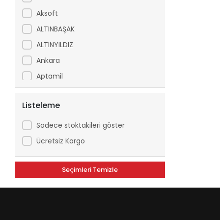
Aksoft
ALTINBAŞAK
ALTINYILDIZ
Ankara
Aptamil
Arfix
Listeleme
Ariel
Arko
Sadece stoktakileri göster
Asperox
Ücretsiz Kargo
ASSE
Seçimleri Temizle
ATILGAN
Avşar
Axe
Aytaç