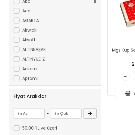
Abc
Ace
AGARTA
Airwick
Aksoft
ALTINBAŞAK
Mgs Küp Se
ALTINYILDIZ
6
Ankara
Aptamil
Arfix
S
Fiyat Aralıkları
Ariel
Arko
-
Asperox
ASSE
59,00 TL ve üzeri