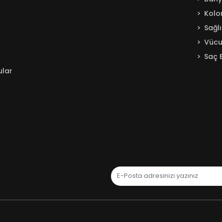
Kolo
Sağl
Vücu
Saç 
ular