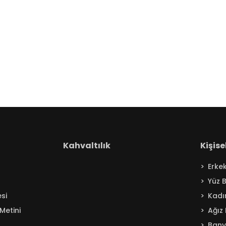
Kahvaltılık
Kişis
Erke
Yüz 
si
Kadı
Metini
Ağız
Ban