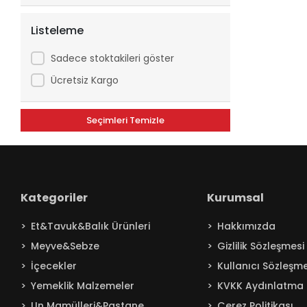
ATILGAN
Avşar
Listeleme
Axe
Sadece stoktakileri göster
Aytaç
Ücretsiz Kargo
Baby Turco
Badem
Seçimleri Temizle
Bağdat
BAKIRCIOĞLU
Balküpü
Kategoriler
Kurumsal
Bebelac
Beta
Et&Tavuk&Balık Ürünleri
Hakkımızda
Beyaz
Meyve&Sebze
Gizlilik Sözleşmesi
BEYPAZARI
İçecekler
Kullanıcı Sözleşme
Yemeklik Malzemeler
KVKK Aydınlatma 
Billur
Un Mamülleri&Pastane
Çerez Politikası