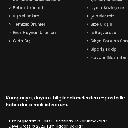
Bingo
Bebek Ürünleri
Üyelik Sözleşmesi
Blendax
Kişisel Bakım
Şubelerimiz
Boombastic
Temizlik Ürünleri
Bize Ulaşın
Boss
Evcil Hayvan Ürünleri
İş Başvurusu
Burcu
Gıda Dışı
Sıkça Sorulan Sor
Caldion
Sipariş Takip
Canped
Havale Bildirimleri
Cappy
Capri
Cargom
ÇARŞIBAŞI
Kampanya, duyuru, bilgilendirmelerden e-posta ile
Çaykur
haberdar olmak istiyorum.
Cebel
Çiçek
Tüm bilgileriniz 256bit SSL Sertifikası ile korunmaktadır.
DevelGross © 2025
Tüm Hakları Saklıdır