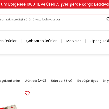
Tüm Bölgelere 1000 TL ve Üzeri Alışverişlerde Kargo Bedava
en Ürünler
Çok Satan Ürünler
Markalar
Sipariş Tak
n çok satanlar
Ürün adı (A-Z)
Ürün adı (Z-A)
En düşük fiyat
En y