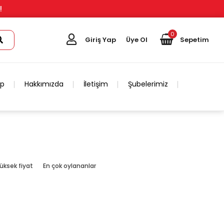
!
0
Giriş Yap
Üye Ol
Sepetim
ip
Hakkımızda
İletişim
Şubelerimiz
üksek fiyat
En çok oylananlar