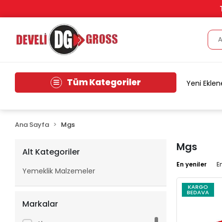
Tüm Kategoriler
Yeni Eklen
Ana Sayfa
Mgs
Mgs
Alt Kategoriler
En yeniler
E
Yemeklik Malzemeler
KARGO
BEDAVA
Markalar