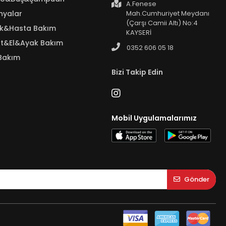
A.Fenese
nyalar
Mah.Cumhuriyet Meydanı
(Çarşı Camii Altı) No:4
ık&Hasta Bakım
KAYSERİ
t&El&Ayak Bakım
0352 606 05 18
Bakım
Bizi Takip Edin
Mobil Uygulamalarımız
Gönder