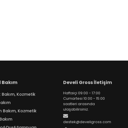
el Bakım
Develi Gross İletişim
Haftaiçi 09:00 - 17:00
k Bakım, Kozmetik
Cumartesi 10:00 - 15:00
Bakım
saatleri arasında
ulaşabilirsiniz.
n Bakım, Kozmetik
 Bakım
destek@develigross.com
yo&Duş&Şampuan