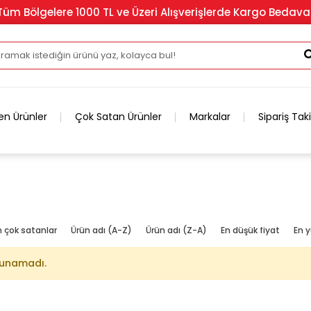
Tüm Bölgelere 1000 TL ve Üzeri Alışverişlerde Kargo Bedava
en Ürünler
Çok Satan Ürünler
Markalar
Sipariş Tak
n çok satanlar
Ürün adı (A-Z)
Ürün adı (Z-A)
En düşük fiyat
En y
lunamadı.