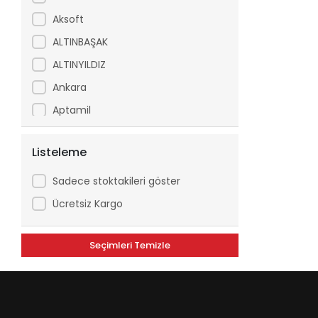
Aksoft
ALTINBAŞAK
ALTINYILDIZ
Ankara
Aptamil
Arfix
Listeleme
Ariel
Arko
Sadece stoktakileri göster
Asperox
Ücretsiz Kargo
ASSE
Seçimleri Temizle
ATILGAN
Avşar
Axe
Aytaç