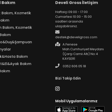
el Bakım
Develi Gross İletişim
Haftaiçi 09:00 - 17:00
k Bakım, Kozmetik
Cumartesi 10:00 - 15:00
Bakım
saatleri arasında
ulaşabilirsiniz.
n Bakım, Kozmetik
 Bakım
destek@develigross.com
yo&Duş&Şampuan
A.Fenese
nyalar
Mah.Cumhuriyet Meydanı
(Çarşı Camii Altı) No:4
ık&Hasta Bakım
KAYSERİ
t&El&Ayak Bakım
0352 606 05 18
Bakım
Bizi Takip Edin
Mobil Uygulamalarımız