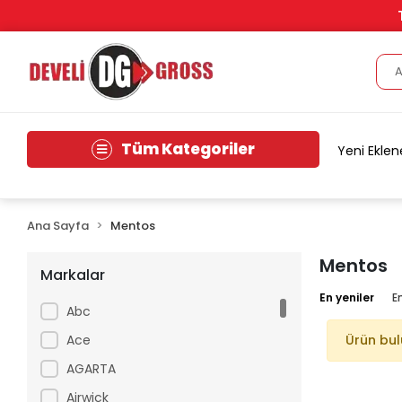
Tüm Kategoriler
Yeni Eklen
Ana Sayfa
Mentos
Mentos
Markalar
En yeniler
E
Abc
Ace
Ürün bu
AGARTA
Airwick