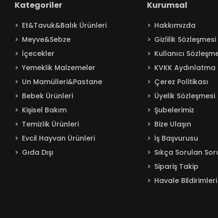
Kategoriler
Kurumsal
Baby Turco
Et&Tavuk&Balık Ürünleri
Hakkımızda
Badem
Meyve&Sebze
Gizlilik Sözleşmesi
Bağdat
İçecekler
Kullanıcı Sözleşme
BAKIRCIOĞLU
Yemeklik Malzemeler
KVKK Aydınlatma 
Balküpü
Un Mamülleri&Pastane
Çerez Politikası
Bebelac
Bebek Ürünleri
Üyelik Sözleşmesi
Beta
Kişisel Bakım
Şubelerimiz
Beyaz
Temizlik Ürünleri
Bize Ulaşın
BEYPAZARI
Evcil Hayvan Ürünleri
İş Başvurusu
Gıda Dışı
Sıkça Sorulan Sor
Bingo
Sipariş Takip
Blendax
Havale Bildirimleri
Boombastic
Boss
Burcu