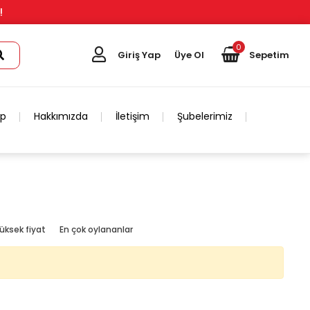
!
0
Giriş Yap
Üye Ol
Sepetim
ip
Hakkımızda
İletişim
Şubelerimiz
üksek fiyat
En çok oylananlar