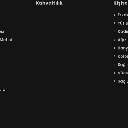
Kahvaltılık
Kişis
Erke
Yüz 
si
Kadı
Metini
Ağız
Ban
Kolo
Sağl
Vücu
Saç 
ular