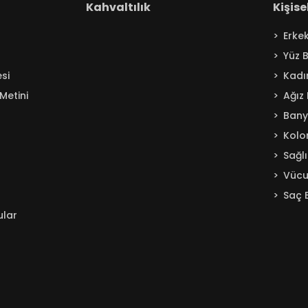
Kahvaltılık
Kişis
Erke
Yüz 
si
Kadı
Metini
Ağız
Ban
Kolo
Sağl
Vücu
Saç 
ular