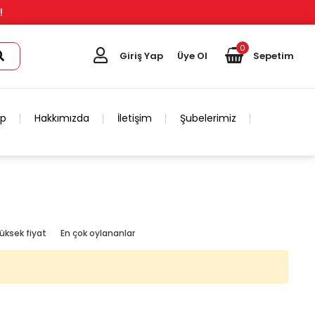
!
0
Giriş Yap
Üye Ol
Sepetim
ip
Hakkımızda
İletişim
Şubelerimiz
üksek fiyat
En çok oylananlar