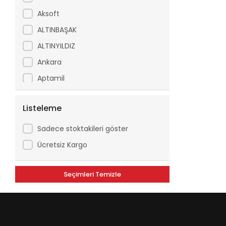
Aksoft
ALTINBAŞAK
ALTINYILDIZ
Ankara
Aptamil
Arfix
Listeleme
Ariel
Arko
Sadece stoktakileri göster
Asperox
Ücretsiz Kargo
ASSE
Seçimleri Temizle
ATILGAN
Avşar
Axe
Aytaç