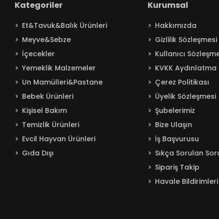
Kategoriler
Kurumsal
Baby Turco
Et&Tavuk&Balık Ürünleri
Hakkımızda
Badem
Meyve&Sebze
Gizlilik Sözleşmesi
Bağdat
İçecekler
Kullanıcı Sözleşme
BAKIRCIOĞLU
Yemeklik Malzemeler
KVKK Aydınlatma 
Balküpü
Un Mamülleri&Pastane
Çerez Politikası
Bebelac
Bebek Ürünleri
Üyelik Sözleşmesi
Beta
Kişisel Bakım
Şubelerimiz
Beyaz
Temizlik Ürünleri
Bize Ulaşın
BEYPAZARI
Evcil Hayvan Ürünleri
İş Başvurusu
Gıda Dışı
Sıkça Sorulan Sor
Bingo
Sipariş Takip
Blendax
Havale Bildirimleri
Boombastic
Boss
Burcu