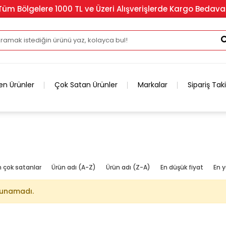
Tüm Bölgelere 1000 TL ve Üzeri Alışverişlerde Kargo Bedava
en Ürünler
Çok Satan Ürünler
Markalar
Sipariş Tak
n çok satanlar
Ürün adı (A-Z)
Ürün adı (Z-A)
En düşük fiyat
En y
lunamadı.