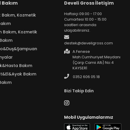
el Bakım
Develi Gross İletişim
Haftaiçi 09:00 - 17:00
k Bakım, Kozmetik
Cumartesi 10:00 - 15:00
Bakım
saatleri arasında
ulaşabilirsiniz.
n Bakım, Kozmetik
 Bakım
destek@develigross.com
yo&Duş&Şampuan
A.Fenese
nyalar
Mah.Cumhuriyet Meydanı
(Çarşı Camii Altı) No:4
ık&Hasta Bakım
KAYSERİ
t&El&Ayak Bakım
0352 606 05 18
Bakım
Bizi Takip Edin
Mobil Uygulamalarımız