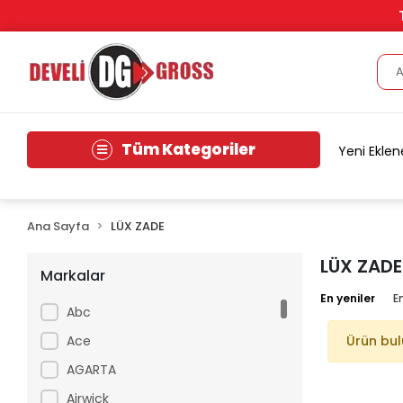
Tüm Kategoriler
Yeni Eklen
Ana Sayfa
LÜX ZADE
LÜX ZADE
Markalar
En yeniler
E
Abc
Ace
Ürün bu
AGARTA
Airwick