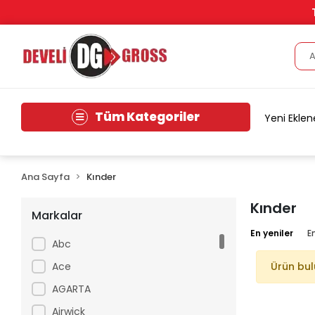
Tüm Kategoriler
Yeni Eklen
Ana Sayfa
Kınder
Kınder
Markalar
En yeniler
E
Abc
Ace
Ürün bu
AGARTA
Airwick