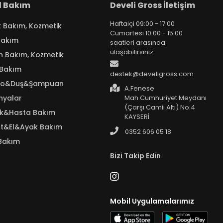
el Bakım
Develi Gross İletişim
Haftaiçi 09:00 - 17:00
k Bakım, Kozmetik
Cumartesi 10:00 - 15:00
Bakım
saatleri arasında
ulaşabilirsiniz.
n Bakım, Kozmetik
 Bakım
destek@develigross.com
yo&Duş&Şampuan
A.Fenese
nyalar
Mah.Cumhuriyet Meydanı
(Çarşı Camii Altı) No:4
ık&Hasta Bakım
KAYSERİ
t&El&Ayak Bakım
0352 606 05 18
Bakım
Bizi Takip Edin
Mobil Uygulamalarımız