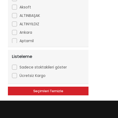
Aksoft
ALTINBAŞAK
ALTINYILDIZ
Ankara
Aptamil
Arfix
Listeleme
Ariel
Arko
Sadece stoktakileri göster
Asperox
Ücretsiz Kargo
ASSE
Seçimleri Temizle
ATILGAN
Avşar
Axe
Aytaç