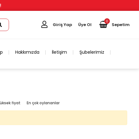
!
0
Giriş Yap
Üye Ol
Sepetim
ip
Hakkımızda
İletişim
Şubelerimiz
üksek fiyat
En çok oylananlar