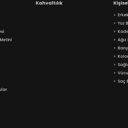
Kahvaltılık
Kişis
Erke
Yüz 
si
Kadı
Metini
Ağız
Ban
Kolo
Sağl
Vücu
Saç 
ular