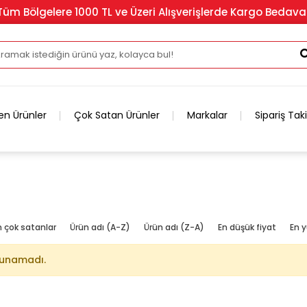
Tüm Bölgelere 1000 TL ve Üzeri Alışverişlerde Kargo Bedava
en Ürünler
Çok Satan Ürünler
Markalar
Sipariş Tak
n çok satanlar
Ürün adı (A-Z)
Ürün adı (Z-A)
En düşük fiyat
En y
lunamadı.