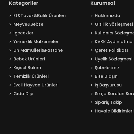
Kategoriler
Kurumsal
Baby Turco
Et&Tavuk&Balık Ürünleri
Hakkımızda
Badem
Meyve&Sebze
Gizlilik Sözleşmesi
Bağdat
İçecekler
Kullanıcı Sözleşme
BAKIRCIOĞLU
Yemeklik Malzemeler
KVKK Aydınlatma 
Balküpü
Un Mamülleri&Pastane
Çerez Politikası
Bebelac
Bebek Ürünleri
Üyelik Sözleşmesi
Beta
Kişisel Bakım
Şubelerimiz
Beyaz
Temizlik Ürünleri
Bize Ulaşın
BEYPAZARI
Evcil Hayvan Ürünleri
İş Başvurusu
Gıda Dışı
Sıkça Sorulan Sor
Bingo
Sipariş Takip
Blendax
Havale Bildirimleri
Boombastic
Boss
Burcu