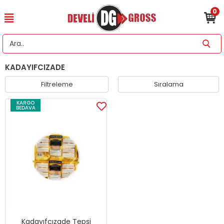
0
KADAYIFCIZADE
Filtreleme
Sıralama
KARGO
BEDAVA
Kadayıfçızade Tepsi