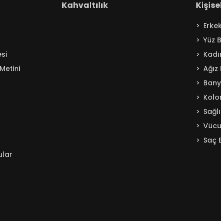
Kahvaltılık
Kişis
Erke
Yüz 
si
Kadı
Metini
Ağız
Ban
Kolo
Sağl
Vücu
Saç 
ular