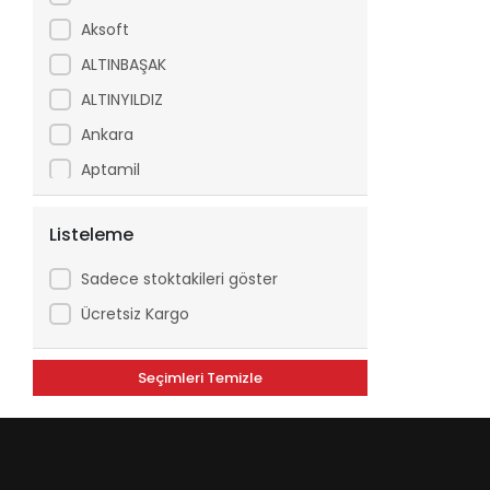
Aksoft
ALTINBAŞAK
ALTINYILDIZ
Ankara
Aptamil
Arfix
Listeleme
Ariel
Arko
Sadece stoktakileri göster
Asperox
Ücretsiz Kargo
ASSE
Seçimleri Temizle
ATILGAN
Avşar
Axe
Aytaç