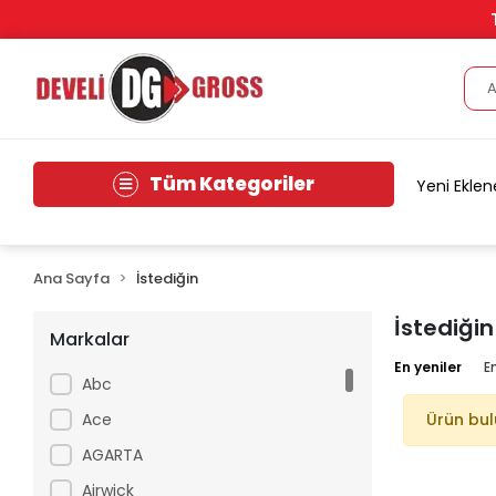
Tüm Kategoriler
Yeni Eklen
Ana Sayfa
İstediğin
İstediğin
Markalar
En yeniler
E
Abc
Ace
Ürün bu
AGARTA
Airwick