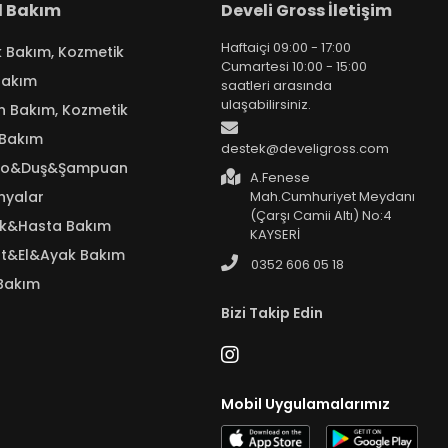
el Bakım
Develi Gross İletişim
Haftaiçi 09:00 - 17:00
k Bakım, Kozmetik
Cumartesi 10:00 - 15:00
Bakım
saatleri arasında
ulaşabilirsiniz.
n Bakım, Kozmetik
 Bakım
destek@develigross.com
yo&Duş&Şampuan
A.Fenese
nyalar
Mah.Cumhuriyet Meydanı
(Çarşı Camii Altı) No:4
ık&Hasta Bakım
KAYSERİ
t&El&Ayak Bakım
0352 606 05 18
Bakım
Bizi Takip Edin
Mobil Uygulamalarımız