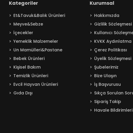
Kategoriler
Kurumsal
Baby Turco
Et&Tavuk&Balık Ürünleri
Hakkımızda
Badem
Meyve&Sebze
Gizlilik Sözleşmesi
Bağdat
İçecekler
Kullanıcı Sözleşme
BAKIRCIOĞLU
Yemeklik Malzemeler
KVKK Aydınlatma 
Balküpü
Un Mamülleri&Pastane
Çerez Politikası
Bebelac
Bebek Ürünleri
Üyelik Sözleşmesi
Beta
Kişisel Bakım
Şubelerimiz
Beyaz
Temizlik Ürünleri
Bize Ulaşın
BEYPAZARI
Evcil Hayvan Ürünleri
İş Başvurusu
Gıda Dışı
Sıkça Sorulan Sor
Bingo
Sipariş Takip
Blendax
Havale Bildirimleri
Boss
Burcu
Caldion