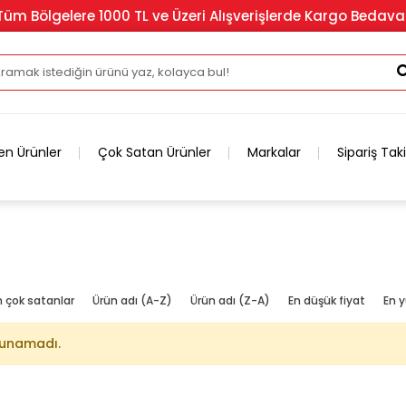
Tüm Bölgelere 1000 TL ve Üzeri Alışverişlerde Kargo Bedava
en Ürünler
Çok Satan Ürünler
Markalar
Sipariş Tak
n çok satanlar
Ürün adı (A-Z)
Ürün adı (Z-A)
En düşük fiyat
En y
lunamadı.