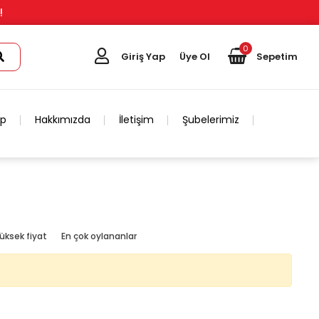
!
0
Giriş Yap
Üye Ol
Sepetim
ip
Hakkımızda
İletişim
Şubelerimiz
üksek fiyat
En çok oylananlar