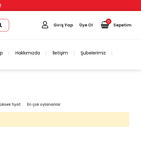
!
0
Giriş Yap
Üye Ol
Sepetim
ip
Hakkımızda
İletişim
Şubelerimiz
üksek fiyat
En çok oylananlar