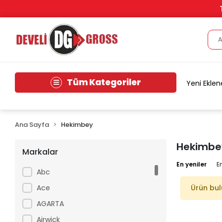
Tüm Kategoriler
Yeni Eklen
Ana Sayfa
Hekimbey
Hekimbe
Markalar
En yeniler
E
Abc
Ace
Ürün bu
AGARTA
Airwick