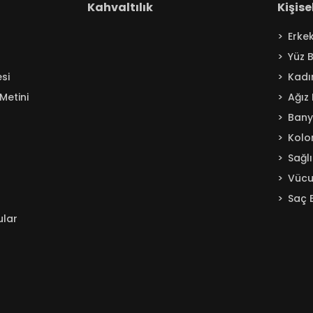
Kahvaltılık
Kişis
Erke
Yüz 
si
Kadı
Metini
Ağız
Ban
Kolo
Sağl
Vücu
Saç 
ular