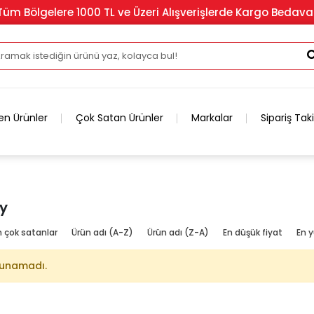
Tüm Bölgelere 1000 TL ve Üzeri Alışverişlerde Kargo Bedava
en Ürünler
Çok Satan Ürünler
Markalar
Sipariş Tak
y
n çok satanlar
Ürün adı (A-Z)
Ürün adı (Z-A)
En düşük fiyat
En y
lunamadı.