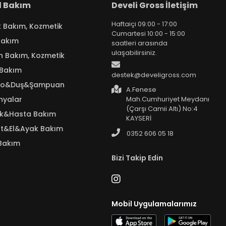
el Bakım
Develi Gross İletişim
Haftaiçi 09:00 - 17:00
k Bakım, Kozmetik
Cumartesi 10:00 - 15:00
Bakım
saatleri arasında
ulaşabilirsiniz.
n Bakım, Kozmetik
 Bakım
destek@develigross.com
yo&Duş&Şampuan
A.Fenese
nyalar
Mah.Cumhuriyet Meydanı
(Çarşı Camii Altı) No:4
ık&Hasta Bakım
KAYSERİ
t&El&Ayak Bakım
0352 606 05 18
Bakım
Bizi Takip Edin
Mobil Uygulamalarımız