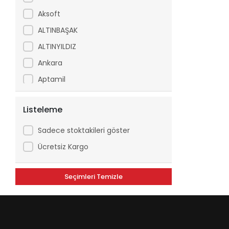
Aksoft
ALTINBAŞAK
ALTINYILDIZ
Ankara
Aptamil
Arfix
Listeleme
Ariel
Arko
Sadece stoktakileri göster
Asperox
Ücretsiz Kargo
ASSE
Seçimleri Temizle
ATILGAN
Avşar
Axe
Aytaç