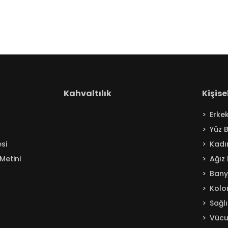
Kahvaltılık
Kişis
Erke
Yüz 
si
Kadı
Metini
Ağız
Ban
Kolo
Sağl
Vücu