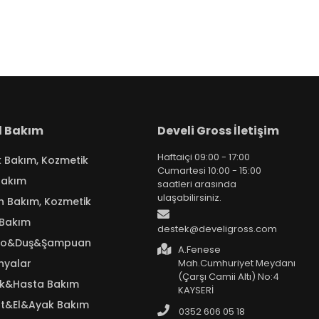
el Bakım
Develi Gross İletişim
Haftaiçi 09:00 - 17:00
k Bakım, Kozmetik
Cumartesi 10:00 - 15:00
Bakım
saatleri arasında
ulaşabilirsiniz.
n Bakım, Kozmetik
 Bakım
destek@develigross.com
yo&Duş&Şampuan
A.Fenese
nyalar
Mah.Cumhuriyet Meydanı
(Çarşı Camii Altı) No:4
ık&Hasta Bakım
KAYSERİ
t&El&Ayak Bakım
0352 606 05 18