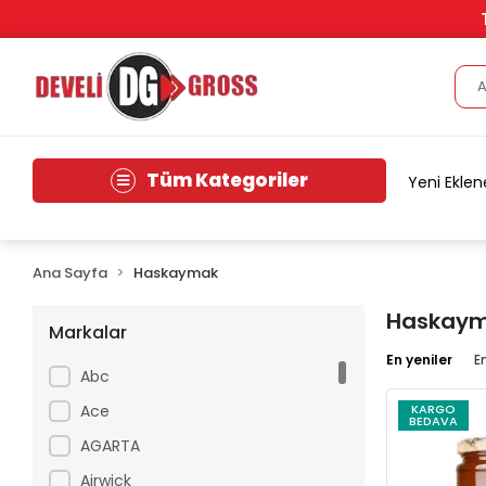
Tüm Kategoriler
Yeni Eklen
Ana Sayfa
Haskaymak
Haskay
Markalar
En yeniler
E
Abc
Ace
KARGO
BEDAVA
AGARTA
Airwick