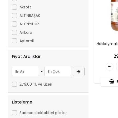
Aksoft
ALTINBAŞAK
ALTINYILDIZ
Ankara
Aptamil
Haskaymak 
Arfix
29
Fiyat Aralıkları
Ariel
Arko
-
Asperox
S
ASSE
279,00 TL ve üzeri
ATILGAN
Avşar
Listeleme
Axe
Sadece stoktakileri göster
Aytaç