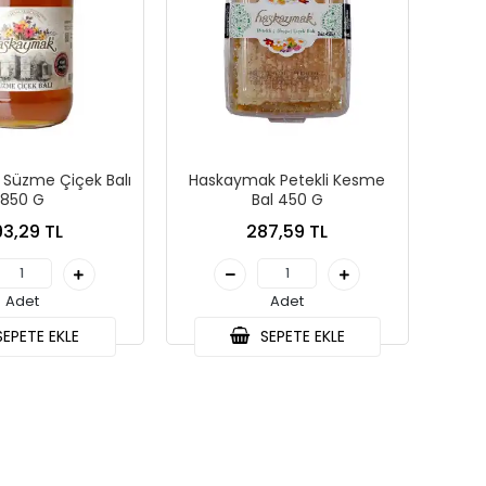
Süzme Çiçek Balı
Haskaymak Petekli Kesme
850 G
Bal 450 G
3,29 TL
287,59 TL
Adet
Adet
EPETE EKLE
SEPETE EKLE