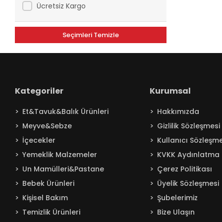
Ücretsiz Kargo
Baby Turco
Badem
Seçimleri Temizle
Bağdat
BAKIRCIOĞLU
Balküpü
Kategoriler
Kurumsal
Bebelac
Beta
Et&Tavuk&Balık Ürünleri
Hakkımızda
Beyaz
Meyve&Sebze
Gizlilik Sözleşmesi
BEYPAZARI
İçecekler
Kullanıcı Sözleşme
Yemeklik Malzemeler
KVKK Aydınlatma 
Bingo
Un Mamülleri&Pastane
Çerez Politikası
Blendax
Bebek Ürünleri
Üyelik Sözleşmesi
Boombastic
Kişisel Bakım
Şubelerimiz
Boss
Temizlik Ürünleri
Bize Ulaşın
Burcu