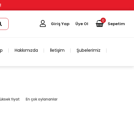
!
0
Giriş Yap
Üye Ol
Sepetim
ip
Hakkımızda
İletişim
Şubelerimiz
üksek fiyat
En çok oylananlar