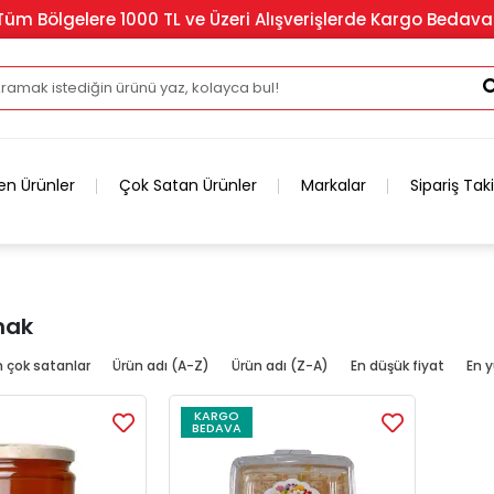
Tüm Bölgelere 1000 TL ve Üzeri Alışverişlerde Kargo Bedava
en Ürünler
Çok Satan Ürünler
Markalar
Sipariş Tak
mak
n çok satanlar
Ürün adı (A-Z)
Ürün adı (Z-A)
En düşük fiyat
En y
KARGO
BEDAVA