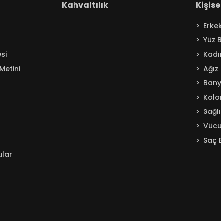
Kahvaltılık
Kişis
Erke
Yüz 
si
Kadı
Metini
Ağız
Ban
Kolo
Sağl
Vücu
Saç 
ular