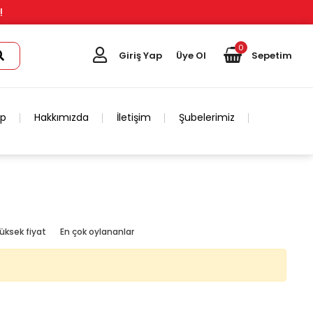
!
0
Giriş Yap
Üye Ol
Sepetim
ip
Hakkımızda
İletişim
Şubelerimiz
üksek fiyat
En çok oylananlar