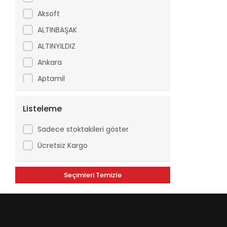
Aksoft
ALTINBAŞAK
ALTINYILDIZ
Ankara
Aptamil
Arfix
Listeleme
Ariel
Arko
Sadece stoktakileri göster
Asperox
Ücretsiz Kargo
ASSE
Seçimleri Temizle
ATILGAN
Avşar
Axe
Aytaç