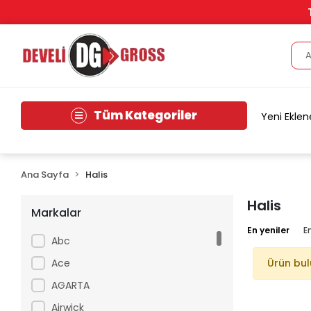
Tüm Kategoriler
Yeni Eklen
Ana Sayfa
Halis
Halis
Markalar
En yeniler
E
Abc
Ace
Ürün bu
AGARTA
Airwick