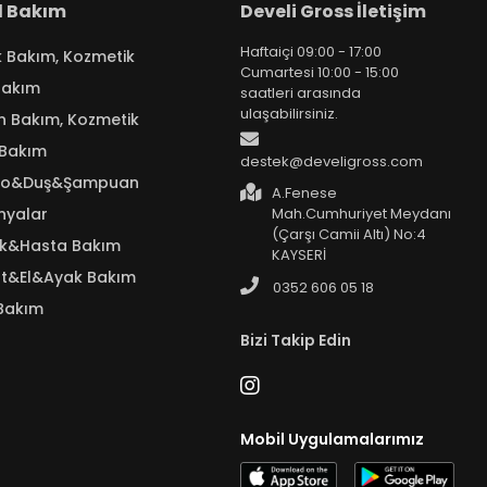
el Bakım
Develi Gross İletişim
Haftaiçi 09:00 - 17:00
k Bakım, Kozmetik
Cumartesi 10:00 - 15:00
Bakım
saatleri arasında
ulaşabilirsiniz.
n Bakım, Kozmetik
 Bakım
destek@develigross.com
yo&Duş&Şampuan
A.Fenese
nyalar
Mah.Cumhuriyet Meydanı
(Çarşı Camii Altı) No:4
ık&Hasta Bakım
KAYSERİ
t&El&Ayak Bakım
0352 606 05 18
Bakım
Bizi Takip Edin
Mobil Uygulamalarımız