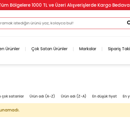
Tüm Bölgelere 1000 TL ve Üzeri Alışverişlerde Kargo Bedava
en Ürünler
Çok Satan Ürünler
Markalar
Sipariş Tak
n çok satanlar
Ürün adı (A-Z)
Ürün adı (Z-A)
En düşük fiyat
En y
lunamadı.