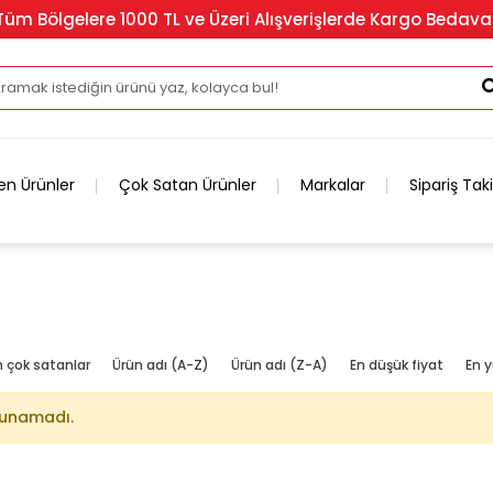
Tüm Bölgelere 1000 TL ve Üzeri Alışverişlerde Kargo Bedava
en Ürünler
Çok Satan Ürünler
Markalar
Sipariş Tak
n çok satanlar
Ürün adı (A-Z)
Ürün adı (Z-A)
En düşük fiyat
En y
lunamadı.