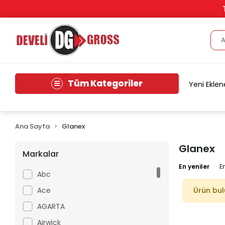
Tüm Kategoriler
Yeni Eklen
Ana Sayfa
Glanex
Glanex
Markalar
En yeniler
E
Abc
Ace
Ürün bu
AGARTA
Airwick