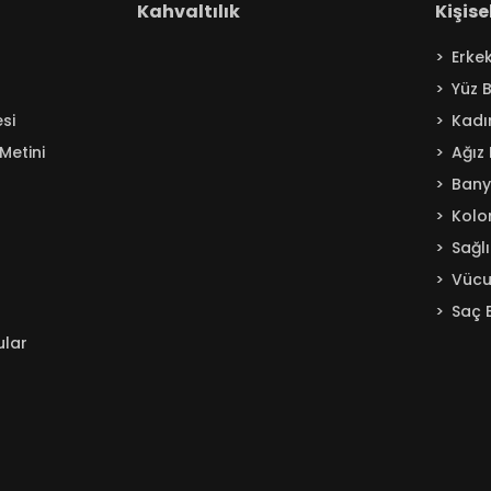
Kahvaltılık
Kişis
Erke
Yüz 
si
Kadı
Metini
Ağız
Ban
Kolo
Sağl
Vücu
Saç 
ular