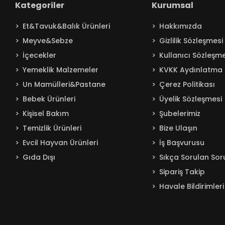
Kategoriler
Kurumsal
Baby Turco
Et&Tavuk&Balık Ürünleri
Hakkımızda
Badem
Meyve&Sebze
Gizlilik Sözleşmesi
Bağdat
İçecekler
Kullanıcı Sözleşme
BAKIRCIOĞLU
Yemeklik Malzemeler
KVKK Aydınlatma 
Balküpü
Un Mamülleri&Pastane
Çerez Politikası
Bebelac
Bebek Ürünleri
Üyelik Sözleşmesi
Beta
Kişisel Bakım
Şubelerimiz
Beyaz
Temizlik Ürünleri
Bize Ulaşın
BEYPAZARI
Evcil Hayvan Ürünleri
İş Başvurusu
Gıda Dışı
Sıkça Sorulan Sor
Bingo
Sipariş Takip
Blendax
Havale Bildirimleri
Boss
Burcu
Caldion