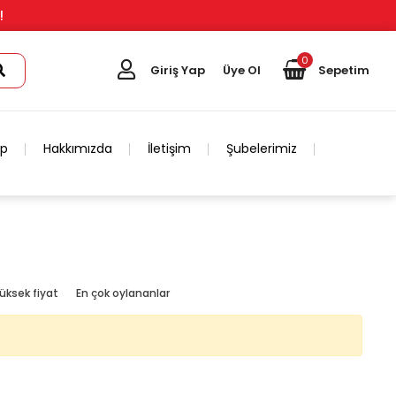
!
0
Giriş Yap
Üye Ol
Sepetim
ip
Hakkımızda
İletişim
Şubelerimiz
üksek fiyat
En çok oylananlar