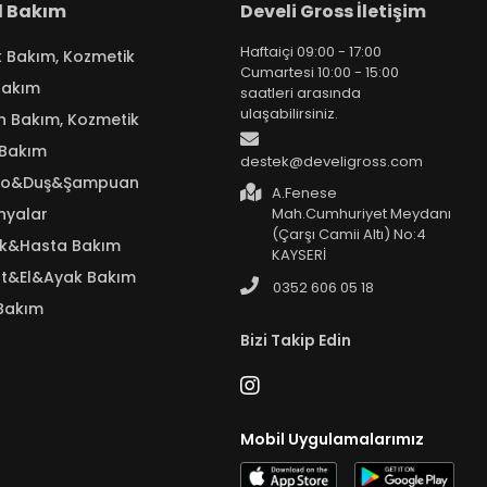
el Bakım
Develi Gross İletişim
Haftaiçi 09:00 - 17:00
k Bakım, Kozmetik
Cumartesi 10:00 - 15:00
Bakım
saatleri arasında
ulaşabilirsiniz.
n Bakım, Kozmetik
 Bakım
destek@develigross.com
yo&Duş&Şampuan
A.Fenese
nyalar
Mah.Cumhuriyet Meydanı
(Çarşı Camii Altı) No:4
ık&Hasta Bakım
KAYSERİ
t&El&Ayak Bakım
0352 606 05 18
Bakım
Bizi Takip Edin
Mobil Uygulamalarımız