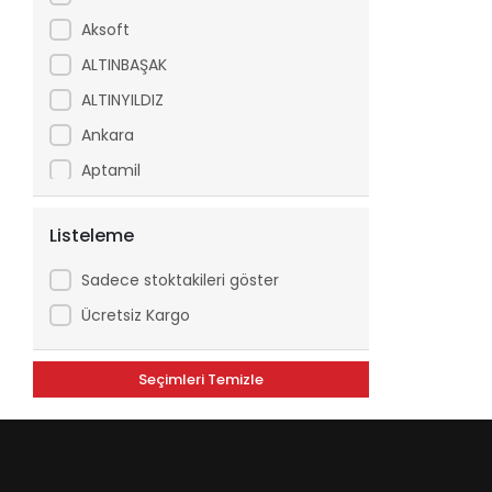
Aksoft
ALTINBAŞAK
ALTINYILDIZ
Ankara
Aptamil
Arfix
Listeleme
Ariel
Arko
Sadece stoktakileri göster
Asperox
Ücretsiz Kargo
ASSE
Seçimleri Temizle
ATILGAN
Avşar
Axe
Aytaç