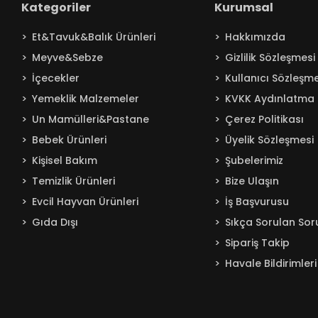
Kategoriler
Kurumsal
Baby Turco
Et&Tavuk&Balık Ürünleri
Hakkımızda
Badem
Meyve&Sebze
Gizlilik Sözleşmesi
Bağdat
İçecekler
Kullanıcı Sözleşme
BAKIRCIOĞLU
Yemeklik Malzemeler
KVKK Aydınlatma 
Balküpü
Un Mamülleri&Pastane
Çerez Politikası
Bebelac
Bebek Ürünleri
Üyelik Sözleşmesi
Beta
Kişisel Bakım
Şubelerimiz
Beyaz
Temizlik Ürünleri
Bize Ulaşın
BEYPAZARI
Evcil Hayvan Ürünleri
İş Başvurusu
Gıda Dışı
Sıkça Sorulan Sor
Bingo
Sipariş Takip
Blendax
Havale Bildirimleri
Boombastic
Boss
Burcu