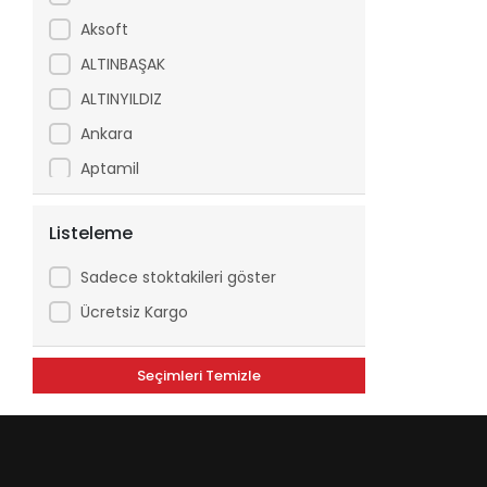
Aksoft
ALTINBAŞAK
ALTINYILDIZ
Ankara
Aptamil
Arfix
Listeleme
Ariel
Arko
Sadece stoktakileri göster
Asperox
Ücretsiz Kargo
ASSE
Seçimleri Temizle
ATILGAN
Avşar
Axe
Aytaç