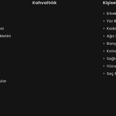
Kahvaltılık
Kişis
Erke
Yüz 
si
Kadı
Metini
Ağız
Ban
Kolo
Sağl
Vücu
Saç 
ular