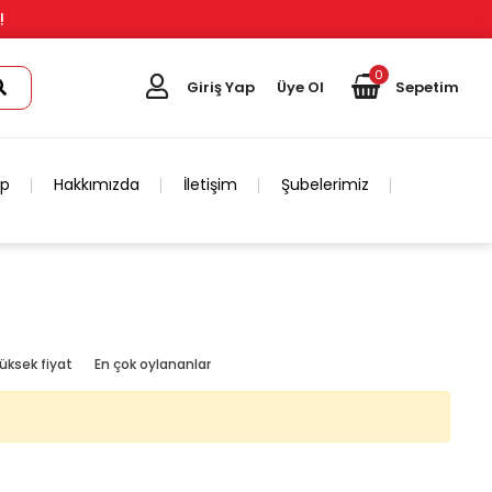
!
0
Giriş Yap
Üye Ol
Sepetim
ip
Hakkımızda
İletişim
Şubelerimiz
üksek fiyat
En çok oylananlar