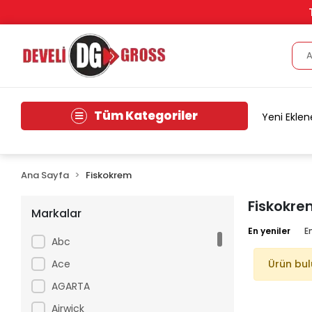
Tüm Kategoriler
Yeni Eklen
Ana Sayfa
Fiskokrem
Fiskokre
Markalar
En yeniler
E
Abc
Ace
Ürün bu
AGARTA
Airwick