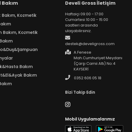
el Bakım
Develi Gross İletişim
Haftaiçi 09:00 - 17:00
k Bakım, Kozmetik
Cumartesi 10:00 - 15:00
Bakım
saatleri arasında
ulaşabilirsiniz.
n Bakım, Kozmetik
 Bakım
destek@develigross.com
yo&Duş&Şampuan
A.Fenese
nyalar
Mah.Cumhuriyet Meydanı
(Çarşı Camii Altı) No:4
ık&Hasta Bakım
KAYSERİ
t&El&Ayak Bakım
0352 606 05 18
Bakım
Bizi Takip Edin
Mobil Uygulamalarımız