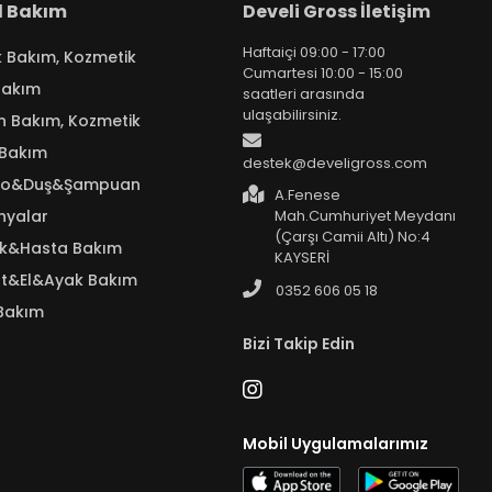
el Bakım
Develi Gross İletişim
Haftaiçi 09:00 - 17:00
k Bakım, Kozmetik
Cumartesi 10:00 - 15:00
Bakım
saatleri arasında
ulaşabilirsiniz.
n Bakım, Kozmetik
 Bakım
destek@develigross.com
yo&Duş&Şampuan
A.Fenese
nyalar
Mah.Cumhuriyet Meydanı
(Çarşı Camii Altı) No:4
ık&Hasta Bakım
KAYSERİ
t&El&Ayak Bakım
0352 606 05 18
Bakım
Bizi Takip Edin
Mobil Uygulamalarımız