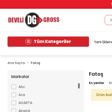
Tüm Kategoriler
Yeni Eklen
Ana Sayfa
Fatoş
Fatoş
Markalar
En yeniler
E
Abc
Ace
Ürün bu
AGARTA
Airwick