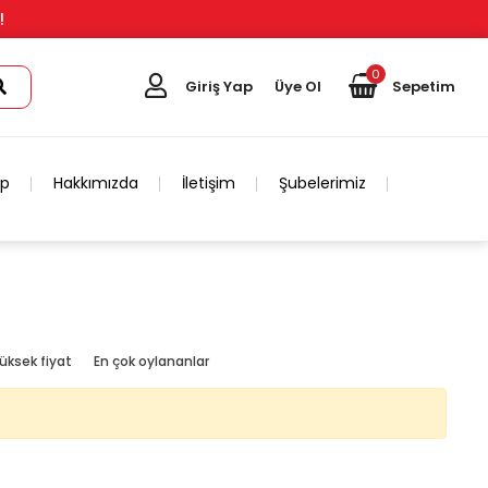
!
0
Giriş Yap
Üye Ol
Sepetim
ip
Hakkımızda
İletişim
Şubelerimiz
üksek fiyat
En çok oylananlar