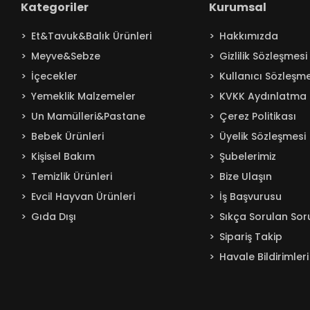
Kategoriler
Kurumsal
Baby Turco
Et&Tavuk&Balık Ürünleri
Hakkımızda
Badem
Meyve&Sebze
Gizlilik Sözleşmesi
Bağdat
İçecekler
Kullanıcı Sözleşme
BAKIRCIOĞLU
Yemeklik Malzemeler
KVKK Aydınlatma 
Balküpü
Un Mamülleri&Pastane
Çerez Politikası
Bebelac
Bebek Ürünleri
Üyelik Sözleşmesi
Beta
Kişisel Bakım
Şubelerimiz
Beyaz
Temizlik Ürünleri
Bize Ulaşın
BEYPAZARI
Evcil Hayvan Ürünleri
İş Başvurusu
Gıda Dışı
Sıkça Sorulan Sor
Bingo
Sipariş Takip
Blendax
Havale Bildirimleri
Boss
Burcu
Caldion