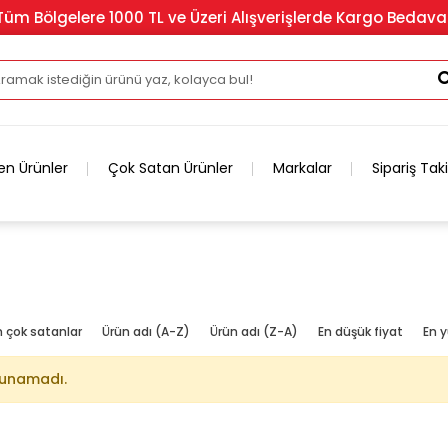
Tüm Bölgelere 1000 TL ve Üzeri Alışverişlerde Kargo Bedava
en Ürünler
Çok Satan Ürünler
Markalar
Sipariş Tak
n çok satanlar
Ürün adı (A-Z)
Ürün adı (Z-A)
En düşük fiyat
En y
lunamadı.