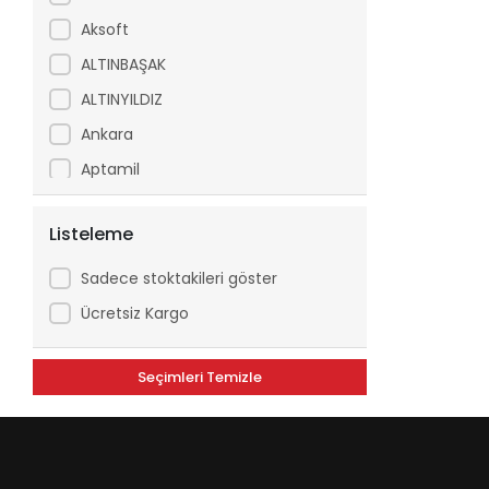
Aksoft
ALTINBAŞAK
ALTINYILDIZ
Ankara
Aptamil
Arfix
Listeleme
Ariel
Arko
Sadece stoktakileri göster
Asperox
Ücretsiz Kargo
ASSE
Seçimleri Temizle
ATILGAN
Avşar
Axe
Aytaç