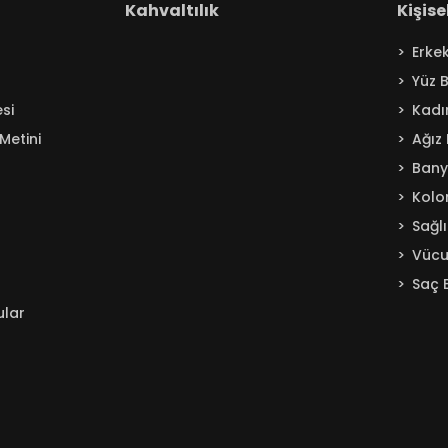
Kahvaltılık
Kişis
Erke
Yüz 
si
Kadı
Metini
Ağız
Ban
Kolo
Sağl
Vücu
Saç 
ular