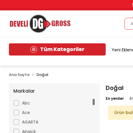
Tüm Kategoriler
Yeni Eklen
Ana Sayfa
Doğal
Doğal
Markalar
En yeniler
E
Abc
Ace
Ürün bu
AGARTA
Airwick