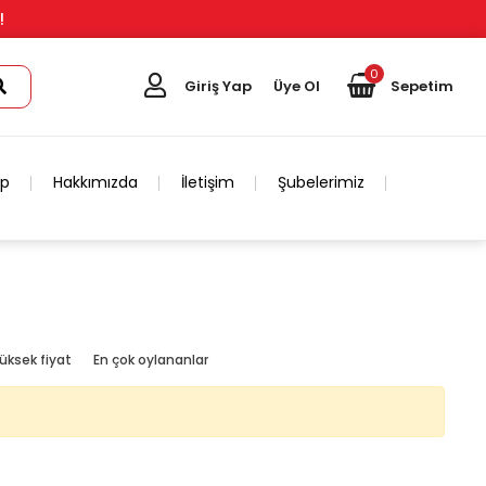
!
0
Giriş Yap
Üye Ol
Sepetim
ip
Hakkımızda
İletişim
Şubelerimiz
üksek fiyat
En çok oylananlar