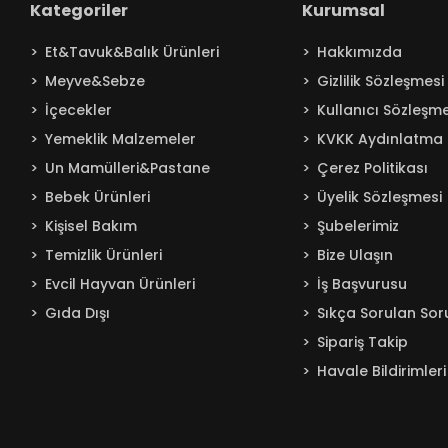
Kategoriler
Kurumsal
Baby Turco
Et&Tavuk&Balık Ürünleri
Hakkımızda
Badem
Meyve&Sebze
Gizlilik Sözleşmesi
Bağdat
İçecekler
Kullanıcı Sözleşme
BAKIRCIOĞLU
Yemeklik Malzemeler
KVKK Aydınlatma 
Balküpü
Un Mamülleri&Pastane
Çerez Politikası
Bebelac
Bebek Ürünleri
Üyelik Sözleşmesi
Beta
Kişisel Bakım
Şubelerimiz
Beyaz
Temizlik Ürünleri
Bize Ulaşın
BEYPAZARI
Evcil Hayvan Ürünleri
İş Başvurusu
Gıda Dışı
Sıkça Sorulan Sor
Bingo
Sipariş Takip
Blendax
Havale Bildirimleri
Boombastic
Boss
Burcu