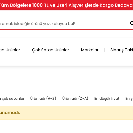
Tüm Bölgelere 1000 TL ve Üzeri Alışverişlerde Kargo Bedava
en Ürünler
Çok Satan Ürünler
Markalar
Sipariş Tak
n çok satanlar
Ürün adı (A-Z)
Ürün adı (Z-A)
En düşük fiyat
En y
lunamadı.