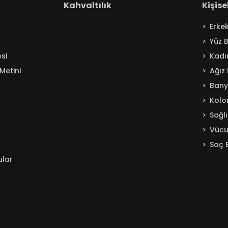
Kahvaltılık
Kişis
Erke
Yüz 
si
Kadı
Metini
Ağız
Ban
Kolo
Sağl
Vücu
Saç 
ular