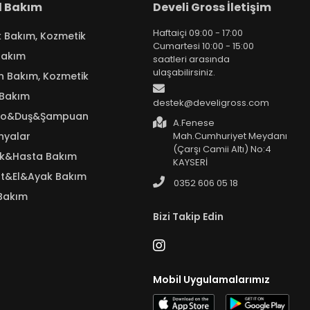
el Bakım
Develi Gross İletişim
Haftaiçi 09:00 - 17:00
k Bakım, Kozmetik
Cumartesi 10:00 - 15:00
Bakım
saatleri arasında
ulaşabilirsiniz.
n Bakım, Kozmetik
 Bakım
destek@develigross.com
yo&Duş&Şampuan
A.Fenese
nyalar
Mah.Cumhuriyet Meydanı
(Çarşı Camii Altı) No:4
ık&Hasta Bakım
KAYSERİ
t&El&Ayak Bakım
0352 606 05 18
Bakım
Bizi Takip Edin
Mobil Uygulamalarımız