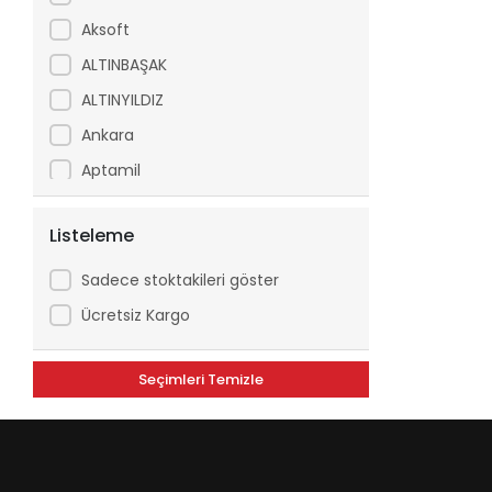
Aksoft
ALTINBAŞAK
ALTINYILDIZ
Ankara
Aptamil
Arfix
Listeleme
Ariel
Arko
Sadece stoktakileri göster
Asperox
Ücretsiz Kargo
ASSE
Seçimleri Temizle
ATILGAN
Avşar
Axe
Aytaç