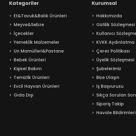
Kategoriler
Kurumsal
Baby Turco
Et&Tavuk&Balık Ürünleri
Hakkımızda
Badem
Meyve&Sebze
Gizlilik Sözleşmesi
Bağdat
İçecekler
Kullanıcı Sözleşme
BAKIRCIOĞLU
Yemeklik Malzemeler
KVKK Aydınlatma 
Balküpü
Un Mamülleri&Pastane
Çerez Politikası
Bebelac
Bebek Ürünleri
Üyelik Sözleşmesi
Beta
Kişisel Bakım
Şubelerimiz
Beyaz
Temizlik Ürünleri
Bize Ulaşın
BEYPAZARI
Evcil Hayvan Ürünleri
İş Başvurusu
Gıda Dışı
Sıkça Sorulan Sor
Bingo
Sipariş Takip
Blendax
Havale Bildirimleri
Boombastic
Boss
Burcu