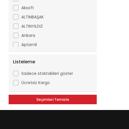
Aksoft
ALTINBAŞAK
ALTINYILDIZ
Ankara
Aptamil
Arfix
Listeleme
Ariel
Arko
Sadece stoktakileri göster
Asperox
Ücretsiz Kargo
ASSE
Seçimleri Temizle
ATILGAN
Avşar
Axe
Aytaç