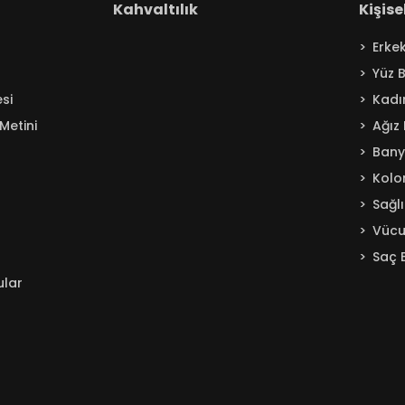
Kahvaltılık
Kişis
Erke
Yüz 
si
Kadı
Metini
Ağız
Ban
Kolo
Sağl
Vücu
Saç 
ular