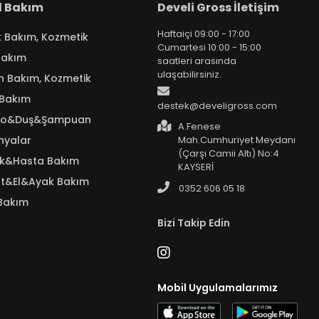
el Bakım
Develi Gross İletişim
Haftaiçi 09:00 - 17:00
k Bakım, Kozmetik
Cumartesi 10:00 - 15:00
Bakım
saatleri arasında
ulaşabilirsiniz.
n Bakım, Kozmetik
 Bakım
destek@develigross.com
yo&Duş&Şampuan
A.Fenese
nyalar
Mah.Cumhuriyet Meydanı
(Çarşı Camii Altı) No:4
ık&Hasta Bakım
KAYSERİ
t&El&Ayak Bakım
0352 606 05 18
Bakım
Bizi Takip Edin
Mobil Uygulamalarımız