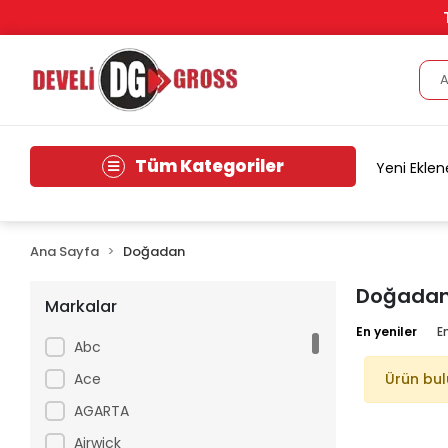
Tüm Kategoriler
Yeni Eklen
Ana Sayfa
Doğadan
Doğada
Markalar
En yeniler
E
Abc
Ace
Ürün bu
AGARTA
Airwick