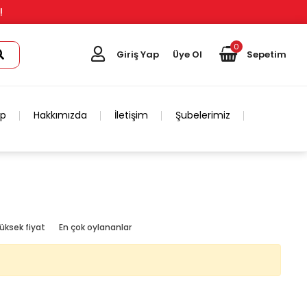
!
0
Giriş Yap
Üye Ol
Sepetim
ip
Hakkımızda
İletişim
Şubelerimiz
üksek fiyat
En çok oylananlar