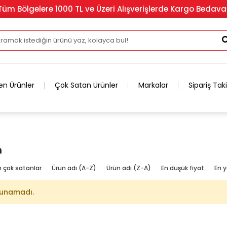
Tüm Bölgelere 1000 TL ve Üzeri Alışverişlerde Kargo Bedava
en Ürünler
Çok Satan Ürünler
Markalar
Sipariş Tak
n
n çok satanlar
Ürün adı (A-Z)
Ürün adı (Z-A)
En düşük fiyat
En y
lunamadı.