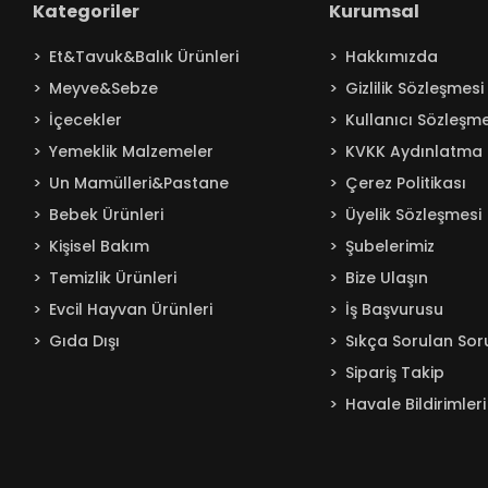
Kategoriler
Kurumsal
Baby Turco
Et&Tavuk&Balık Ürünleri
Hakkımızda
Badem
Meyve&Sebze
Gizlilik Sözleşmesi
Bağdat
İçecekler
Kullanıcı Sözleşme
BAKIRCIOĞLU
Yemeklik Malzemeler
KVKK Aydınlatma 
Balküpü
Un Mamülleri&Pastane
Çerez Politikası
Bebelac
Bebek Ürünleri
Üyelik Sözleşmesi
Beta
Kişisel Bakım
Şubelerimiz
Beyaz
Temizlik Ürünleri
Bize Ulaşın
BEYPAZARI
Evcil Hayvan Ürünleri
İş Başvurusu
Gıda Dışı
Sıkça Sorulan Sor
Billur
Sipariş Takip
Bingo
Havale Bildirimleri
Blendax
Boombastic
Boss