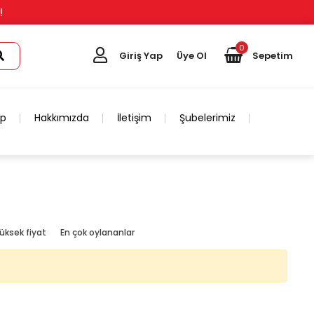
!
0
Giriş Yap
Üye Ol
Sepetim
ip
Hakkımızda
İletişim
Şubelerimiz
üksek fiyat
En çok oylananlar