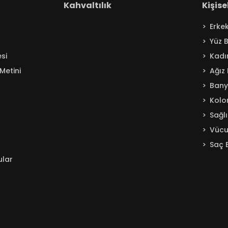
Kahvaltılık
Kişis
Erke
Yüz 
si
Kadı
Metini
Ağız
Ban
Kolo
Sağl
Vücu
Saç 
ular