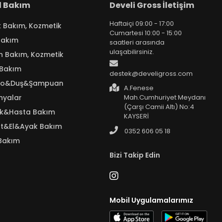
el Bakım
Develi Gross İletişim
Haftaiçi 09:00 - 17:00
k Bakım, Kozmetik
Cumartesi 10:00 - 15:00
Bakım
saatleri arasında
ulaşabilirsiniz.
n Bakım, Kozmetik
 Bakım
destek@develigross.com
yo&Duş&Şampuan
A.Fenese
nyalar
Mah.Cumhuriyet Meydanı
(Çarşı Camii Altı) No:4
ık&Hasta Bakım
KAYSERİ
t&El&Ayak Bakım
0352 606 05 18
Bakım
Bizi Takip Edin
Mobil Uygulamalarımız