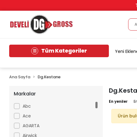
Tüm Kategoriler
Yeni Eklen
Ana Sayfa
Dg.Kestane
Dg.Kest
Markalar
En yeniler
E
Abc
Ace
Ürün bu
AGARTA
Airwick