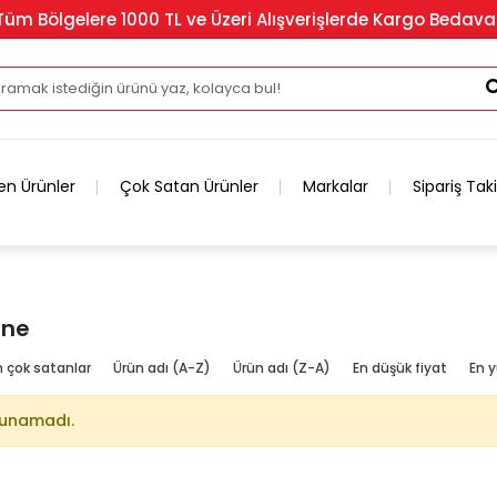
Tüm Bölgelere 1000 TL ve Üzeri Alışverişlerde Kargo Bedava
en Ürünler
Çok Satan Ürünler
Markalar
Sipariş Tak
ane
n çok satanlar
Ürün adı (A-Z)
Ürün adı (Z-A)
En düşük fiyat
En y
lunamadı.