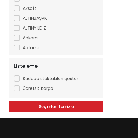
Aksoft
ALTINBAŞAK
ALTINYILDIZ
Ankara
Aptamil
Arfix
Listeleme
Ariel
Arko
Sadece stoktakileri göster
Asperox
Ücretsiz Kargo
ASSE
Seçimleri Temizle
ATILGAN
Avşar
Axe
Aytaç