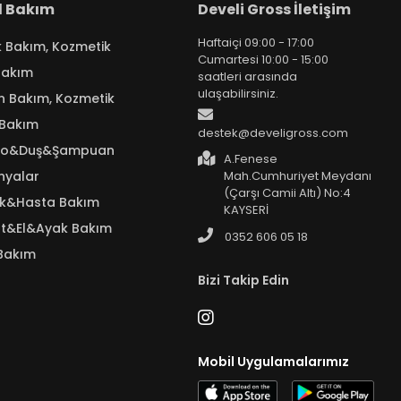
el Bakım
Develi Gross İletişim
Haftaiçi 09:00 - 17:00
k Bakım, Kozmetik
Cumartesi 10:00 - 15:00
Bakım
saatleri arasında
ulaşabilirsiniz.
n Bakım, Kozmetik
 Bakım
destek@develigross.com
yo&Duş&Şampuan
A.Fenese
nyalar
Mah.Cumhuriyet Meydanı
(Çarşı Camii Altı) No:4
ık&Hasta Bakım
KAYSERİ
t&El&Ayak Bakım
0352 606 05 18
Bakım
Bizi Takip Edin
Mobil Uygulamalarımız