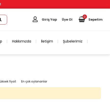
!
0
Giriş Yap
Üye Ol
Sepetim
ip
Hakkımızda
İletişim
Şubelerimiz
üksek fiyat
En çok oylananlar