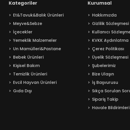
Kategoriler
Kurumsal
Baby Turco
Et&Tavuk&Balık Ürünleri
Hakkımızda
Badem
Meyve&Sebze
Gizlilik Sözleşmesi
Bağdat
İçecekler
Kullanıcı Sözleşme
BAKIRCIOĞLU
Yemeklik Malzemeler
KVKK Aydınlatma 
Balküpü
Un Mamülleri&Pastane
Çerez Politikası
Bebelac
Bebek Ürünleri
Üyelik Sözleşmesi
Beta
Kişisel Bakım
Şubelerimiz
Beyaz
Temizlik Ürünleri
Bize Ulaşın
BEYPAZARI
Evcil Hayvan Ürünleri
İş Başvurusu
Gıda Dışı
Sıkça Sorulan Sor
Bingo
Sipariş Takip
Blendax
Havale Bildirimleri
Boombastic
Boss
Burcu