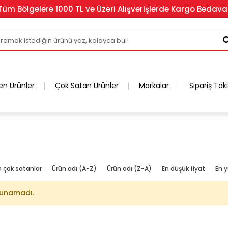
Tüm Bölgelere 1000 TL ve Üzeri Alışverişlerde Kargo Bedava
en Ürünler
Çok Satan Ürünler
Markalar
Sipariş Tak
n çok satanlar
Ürün adı (A-Z)
Ürün adı (Z-A)
En düşük fiyat
En y
lunamadı.