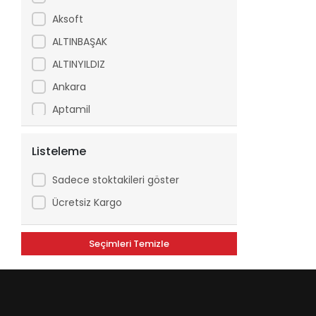
Aksoft
ALTINBAŞAK
ALTINYILDIZ
Ankara
Aptamil
Arfix
Listeleme
Ariel
Arko
Sadece stoktakileri göster
Asperox
Ücretsiz Kargo
ASSE
Seçimleri Temizle
ATILGAN
Avşar
Axe
Aytaç