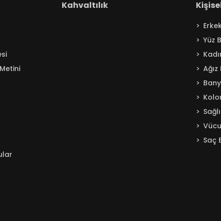
Kahvaltılık
Kişis
Erke
Yüz 
si
Kadı
Metini
Ağız
Ban
Kolo
Sağl
Vücu
Saç 
ular