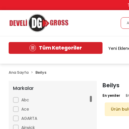
Tüm Kategoriler
Yeni Eklen
Ana Sayfa
Beilys
Beilys
Markalar
En yeniler
E
Abc
Ace
Ürün bu
AGARTA
Airwick