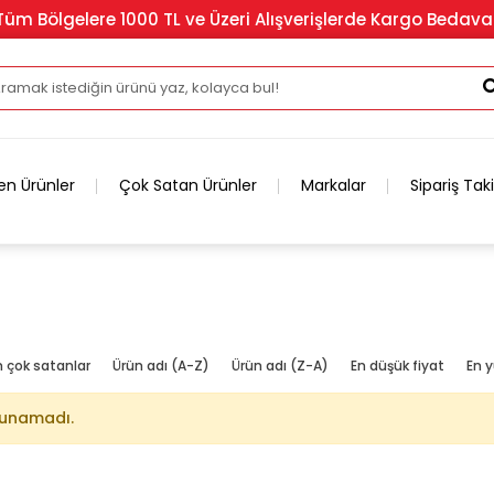
Tüm Bölgelere 1000 TL ve Üzeri Alışverişlerde Kargo Bedava
en Ürünler
Çok Satan Ürünler
Markalar
Sipariş Tak
n çok satanlar
Ürün adı (A-Z)
Ürün adı (Z-A)
En düşük fiyat
En y
lunamadı.