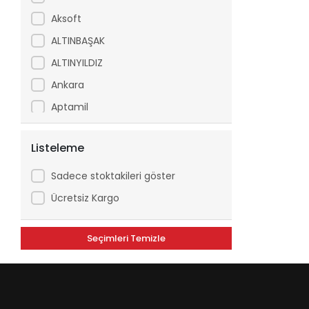
Aksoft
ALTINBAŞAK
ALTINYILDIZ
Ankara
Aptamil
Arfix
Listeleme
Ariel
Arko
Sadece stoktakileri göster
Asperox
Ücretsiz Kargo
ASSE
Seçimleri Temizle
ATILGAN
Avşar
Axe
Aytaç