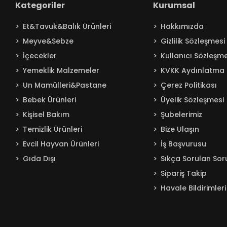
Kategoriler
Kurumsal
Baby Turco
Et&Tavuk&Balık Ürünleri
Hakkımızda
Badem
Meyve&Sebze
Gizlilik Sözleşmesi
Bağdat
İçecekler
Kullanıcı Sözleşme
BAKIRCIOĞLU
Yemeklik Malzemeler
KVKK Aydınlatma 
Balküpü
Un Mamülleri&Pastane
Çerez Politikası
Bebelac
Bebek Ürünleri
Üyelik Sözleşmesi
Beta
Kişisel Bakım
Şubelerimiz
Beyaz
Temizlik Ürünleri
Bize Ulaşın
BEYPAZARI
Evcil Hayvan Ürünleri
İş Başvurusu
Gıda Dışı
Sıkça Sorulan Sor
Billur
Sipariş Takip
Bingo
Havale Bildirimleri
Blendax
Boombastic
Boss