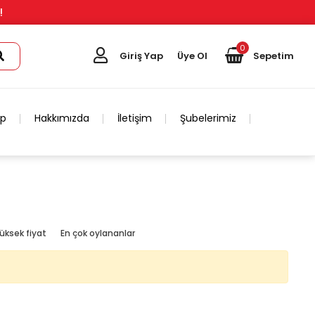
!
0
Giriş Yap
Üye Ol
Sepetim
ip
Hakkımızda
İletişim
Şubelerimiz
üksek fiyat
En çok oylananlar