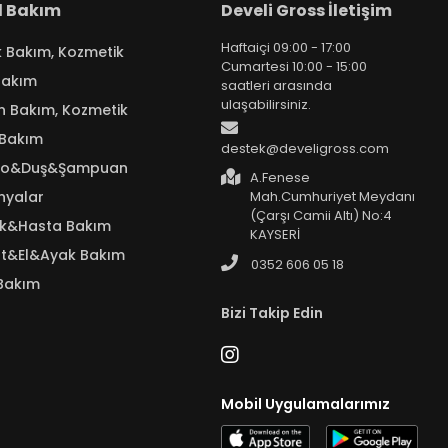
el Bakım
Develi Gross İletişim
Haftaiçi 09:00 - 17:00
k Bakım, Kozmetik
Cumartesi 10:00 - 15:00
Bakım
saatleri arasında
ulaşabilirsiniz.
n Bakım, Kozmetik
 Bakım
destek@develigross.com
yo&Duş&Şampuan
A.Fenese
nyalar
Mah.Cumhuriyet Meydanı
(Çarşı Camii Altı) No:4
ık&Hasta Bakım
KAYSERİ
t&El&Ayak Bakım
0352 606 05 18
Bakım
Bizi Takip Edin
Mobil Uygulamalarımız