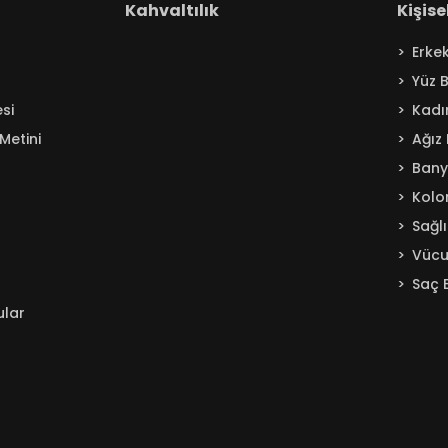
Kahvaltılık
Kişis
Erke
Yüz 
si
Kadı
Metini
Ağız
Ban
Kolo
Sağl
Vücu
Saç 
ular