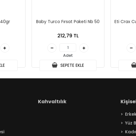
 40gr
Baby Turco Fırsat Paketi Nb 50
Eti Crax C
212,79 TL
Adet
KLE
SEPETE EKLE
Kahvaltılık
Kişis
Erke
Yüz 
si
Kadı