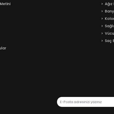
Metini
Ağız
Ban
Kolo
Sağl
Vücu
Saç 
ular