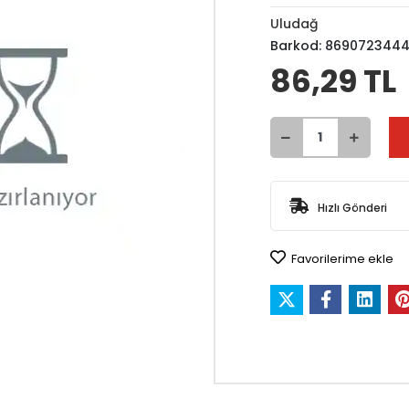
Uludağ
Barkod:
869072344
86,29 TL
Hızlı Gönderi
Favorilerime ekle