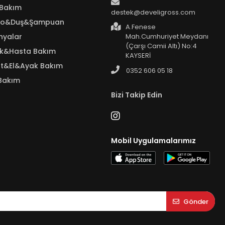
 Bakım
destek@develigross.com
yo&Duş&Şampuan
A.Fenese
nyalar
Mah.Cumhuriyet Meydanı
(Çarşı Camii Altı) No:4
ık&Hasta Bakım
KAYSERİ
t&El&Ayak Bakım
0352 606 05 18
Bakım
Bizi Takip Edin
Mobil Uygulamalarımız
Gönder