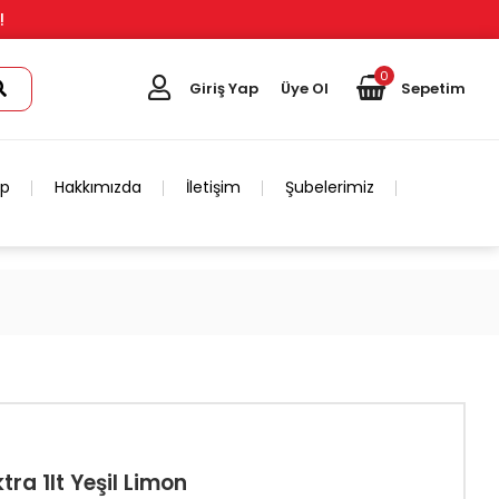
!
0
Giriş Yap
Üye Ol
Sepetim
ip
Hakkımızda
İletişim
Şubelerimiz
tra 1lt Yeşil Limon