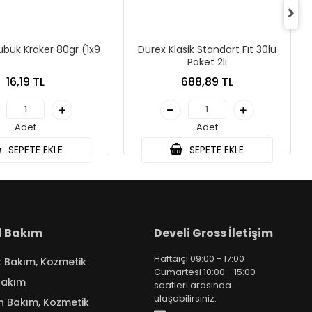
ubuk Kraker 80gr (1x9
Durex Klasik Standart Fıt 30lu
Paket 2li
16,19 TL
688,89 TL
Adet
Adet
SEPETE EKLE
SEPETE EKLE
el Bakım
Develi Gross İletişim
Haftaiçi 09:00 - 17:00
k Bakım, Kozmetik
Cumartesi 10:00 - 15:00
Bakım
saatleri arasında
ulaşabilirsiniz.
n Bakım, Kozmetik