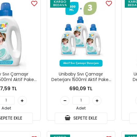
KARGO
KAR
BEDAVA
BEDA
 Sıvı Çamaşır
Unibaby Sıvı Çamaşır
U
500ml Aktif Paket
Deterjanı 1500ml Aktif Paket
De
2li
3lü
17,59 TL
690,09 TL
Adet
Adet
EPETE EKLE
SEPETE EKLE