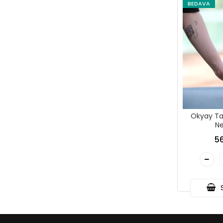
BEDAVA
Okyay Ta
Ne
56
S