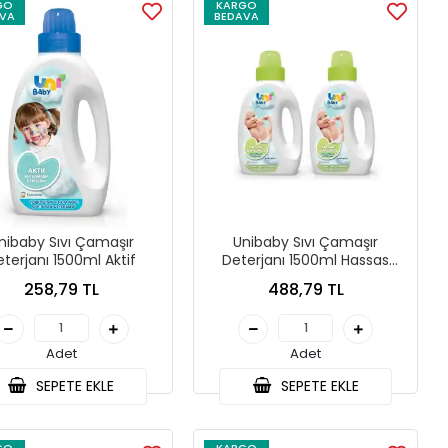
GO
KARGO
VA
BEDAVA
nibaby Sıvı Çamaşır
Unibaby Sıvı Çamaşır
terjanı 1500ml Aktif
Deterjanı 1500ml Hassas
Dokunuş Paket 2li (YEŞİL)
258,79 TL
488,79 TL
Adet
Adet
SEPETE EKLE
SEPETE EKLE