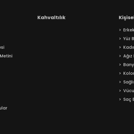
Kahvaltılık
Kişis
Erke
Yüz 
si
Kadı
Metini
Ağız
Ban
Kolo
Sağl
Vücu
Saç 
ular