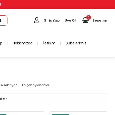
!
0
Giriş Yap
Üye Ol
Sepetim
ip
Hakkımızda
İletişim
Şubelerimiz
üksek fiyat
En çok oylananlar
ster