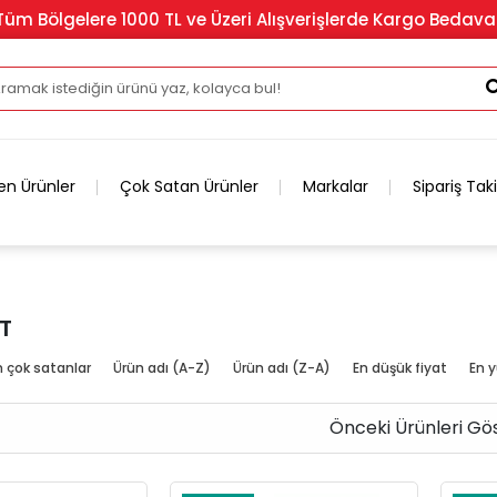
Tüm Bölgelere 1000 TL ve Üzeri Alışverişlerde Kargo Bedava
en Ürünler
Çok Satan Ürünler
Markalar
Sipariş Tak
T
n çok satanlar
Ürün adı (A-Z)
Ürün adı (Z-A)
En düşük fiyat
En y
Önceki Ürünleri Gö