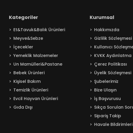
Kategoriler
Kurumsal
Et&Tavuk&Balık Ürünleri
Hakkımızda
Meyve&Sebze
Gizlilik Sözleşmesi
İçecekler
Kullanıcı Sözleşme
Yemeklik Malzemeler
KVKK Aydınlatma 
Un Mamülleri&Pastane
Çerez Politikası
Bebek Ürünleri
Üyelik Sözleşmesi
Kişisel Bakım
Şubelerimiz
Temizlik Ürünleri
Bize Ulaşın
Evcil Hayvan Ürünleri
İş Başvurusu
Gıda Dışı
Sıkça Sorulan Sor
Sipariş Takip
Havale Bildirimleri