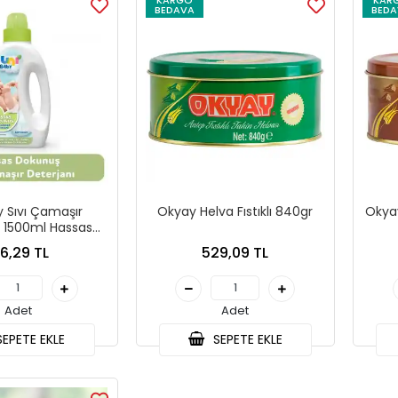
KARGO
KAR
BEDAVA
BEDA
 Sıvı Çamaşır
Okyay Helva Fıstıklı 840gr
Okya
ı 1500ml Hassas
( 1 ADET YEŞİL)
16,29 TL
529,09 TL
Adet
Adet
EPETE EKLE
SEPETE EKLE