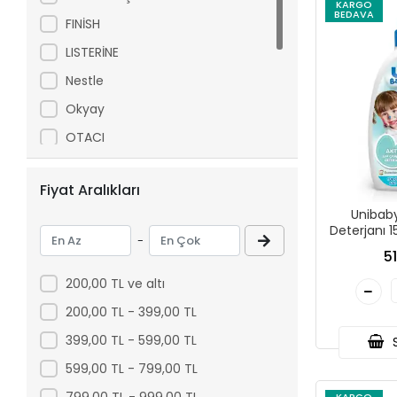
KARGO
BEDAVA
FINİSH
LISTERİNE
Nestle
Okyay
OTACI
Palette
Fiyat Aralıkları
PALMOLIVE
Unibaby
Solo
Deterjanı 1
-
SUDOCREM
5
Ünibaby
200,00 TL ve altı
200,00 TL - 399,00 TL
399,00 TL - 599,00 TL
S
599,00 TL - 799,00 TL
799,00 TL - 999,00 TL