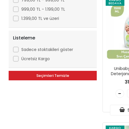
KARGO
BEDAVA
999,00 TL - 1.199,00 TL
1.399,00 TL ve üzeri
Listeleme
Sadece stoktakileri göster
Ücretsiz Kargo
Unibaby
Deterjan
Seçimleri Temizle
Dokunuş 
3
S
KARGO