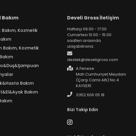
el Bakım
Develi Gross İletişim
Haftaiçi 09:00 - 17:00
k Bakım, Kozmetik
Cumartesi 10:00 - 15:00
Bakım
saatleri arasında
ulaşabilirsiniz.
n Bakım, Kozmetik
 Bakım
destek@develigross.com
yo&Duş&Şampuan
A.Fenese
nyalar
Mah.Cumhuriyet Meydanı
(Çarşı Camii Altı) No:4
ık&Hasta Bakım
KAYSERİ
t&El&Ayak Bakım
0352 606 05 18
Bakım
Bizi Takip Edin