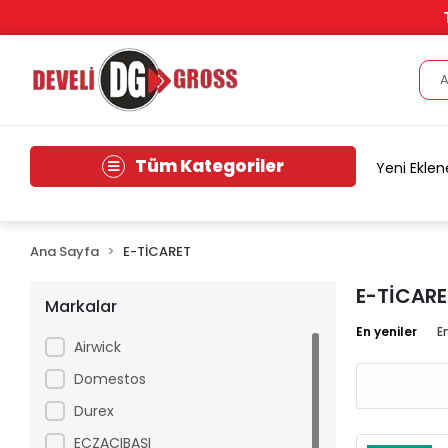
Tüm Kategoriler
Yeni Eklen
Ana Sayfa
E-TİCARET
E-TİCARE
Markalar
En yeniler
E
Airwick
Domestos
Durex
ECZACIBAŞI