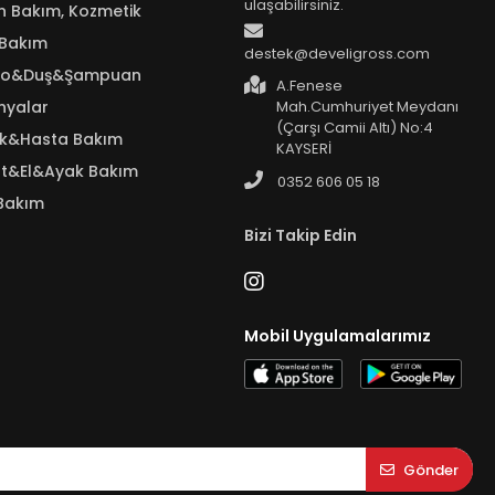
ulaşabilirsiniz.
n Bakım, Kozmetik
 Bakım
destek@develigross.com
yo&Duş&Şampuan
A.Fenese
nyalar
Mah.Cumhuriyet Meydanı
(Çarşı Camii Altı) No:4
ık&Hasta Bakım
KAYSERİ
t&El&Ayak Bakım
0352 606 05 18
Bakım
Bizi Takip Edin
Mobil Uygulamalarımız
Gönder