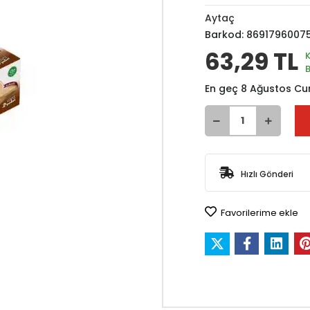
Aytaç
Barkod:
8691796007
63,29 TL
En geç 8 Ağustos Cu
Hızlı Gönderi
Favorilerime ekle