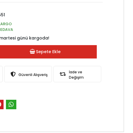
551
KARGO
BEDAVA
martesi günü kargoda!
Sepete Ekle
İade ve
Güvenli Alışveriş
Değişim