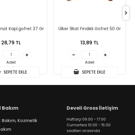
nat Kapl.gofret 37 Gr
Ülker 9kat Fındıklı Gofret 50 Gr
28,79 TL
13,89 TL
Adet
Adet
SEPETE EKLE
SEPETE EKLE
el Bakım
Develi Gross İletişim
Haftaiçi 09:00 - 17:00
k Bakım, Kozmetik
Cumartesi 10:00 - 15:00
Bakım
saatleri arasında