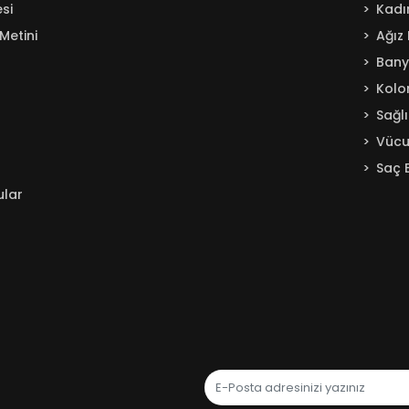
si
Kadı
Metini
Ağız
Ban
Kolo
Sağl
Vücu
Saç 
ular