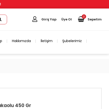
!
0
Giriş Yap
Üye Ol
Sepetim
ip
Hakkımızda
İletişim
Şubelerimiz
akaolu 450 Gr