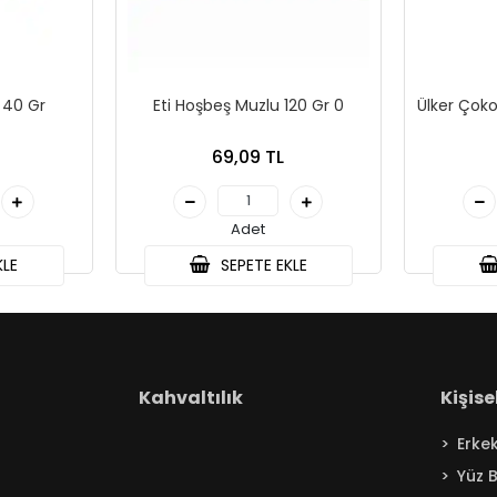
i 40 Gr
Eti Hoşbeş Muzlu 120 Gr 0
Ülker Çoko
69,09 TL
Adet
KLE
SEPETE EKLE
Kahvaltılık
Kişis
Erke
Yüz 