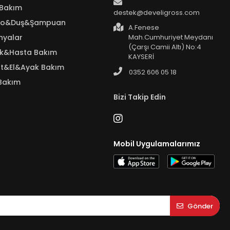
 Bakım
destek@develigross.com
yo&Duş&Şampuan
A.Fenese
nyalar
Mah.Cumhuriyet Meydanı
(Çarşı Camii Altı) No:4
ık&Hasta Bakım
KAYSERİ
t&El&Ayak Bakım
0352 606 05 18
Bakım
Bizi Takip Edin
Mobil Uygulamalarımız
Gönder