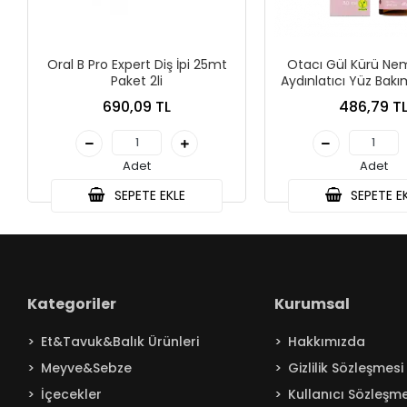
Oral B Pro Expert Diş İpi 25mt
Otacı Gül Kürü Nem
Paket 2li
Aydınlatıcı Yüz Bak
30 Ml
690,09 TL
486,79 T
Adet
Adet
SEPETE EKLE
SEPETE E
Kategoriler
Kurumsal
Et&Tavuk&Balık Ürünleri
Hakkımızda
Meyve&Sebze
Gizlilik Sözleşmesi
İçecekler
Kullanıcı Sözleşme