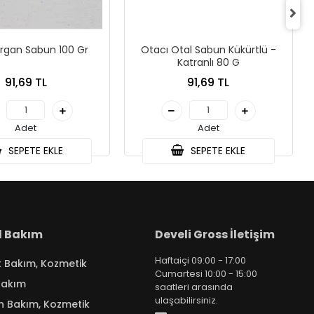
rgan Sabun 100 Gr
Otacı Otal Sabun Kükürtlü -
Katranlı 80 G
91,69 TL
91,69 TL
Adet
Adet
SEPETE EKLE
SEPETE EKLE
el Bakım
Develi Gross İletişim
Haftaiçi 09:00 - 17:00
k Bakım, Kozmetik
Cumartesi 10:00 - 15:00
Bakım
saatleri arasında
ulaşabilirsiniz.
n Bakım, Kozmetik