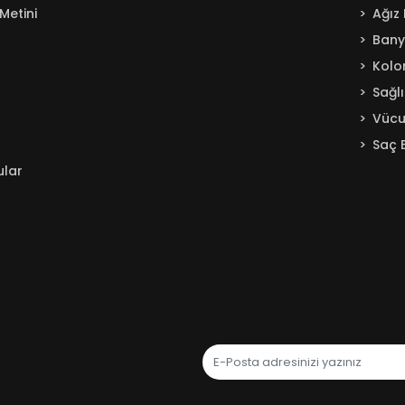
Metini
Ağız
Ban
Kolo
Sağl
Vücu
Saç 
ular