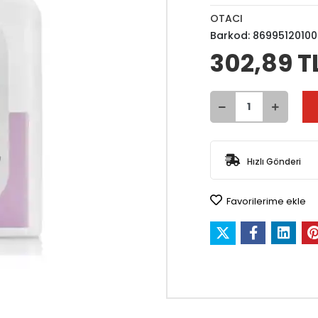
OTACI
Barkod:
8699512010
302,89 T
Hızlı Gönderi
Favorilerime ekle