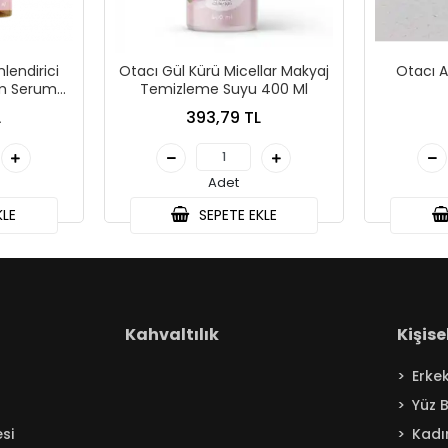
lendirici
Otacı Gül Kürü Micellar Makyaj
Otacı A
ım Serumu
Temizleme Suyu 400 Ml
L
393,79 TL
Adet
KLE
SEPETE EKLE
Kahvaltılık
Kişis
Erke
Yüz 
si
Kadı