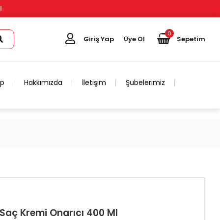
!
0
Giriş Yap
Üye Ol
Sepetim
ip
Hakkımızda
İletişim
Şubelerimiz
ü Saç Kremi Onarıcı 400 Ml