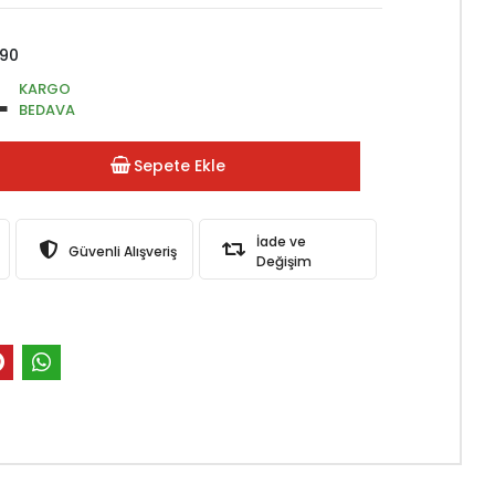
090
L
KARGO
BEDAVA
Sepete Ekle
İade ve
Güvenli Alışveriş
Değişim