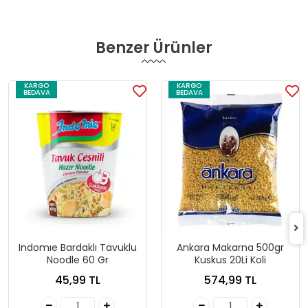
Benzer Ürünler
KARGO
KARGO
BEDAVA
BEDAVA
Indomıe Bardaklı Tavuklu
Ankara Makarna 500gr
Noodle 60 Gr
Kuskus 20Li Koli
45,99 TL
574,99 TL