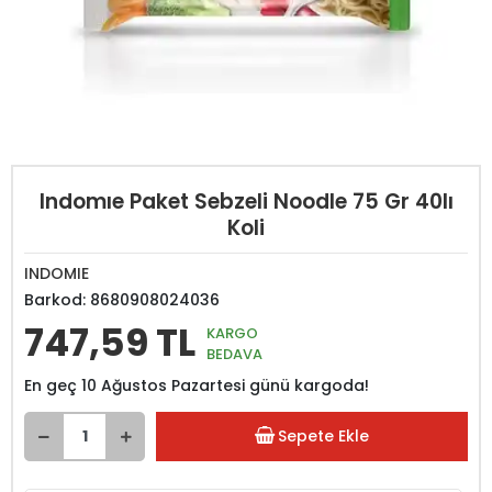
Indomıe Paket Sebzeli Noodle 75 Gr 40lı
Koli
INDOMIE
Barkod:
8680908024036
747,59 TL
KARGO
BEDAVA
En geç 10 Ağustos Pazartesi günü kargoda!
Sepete Ekle