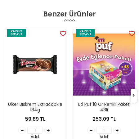
Benzer Ürünler
KARGO
KARGO
BEDAVA
BEDAVA
Ülker Bıskrem Extracookıe
Eti Puf 18 Gr Renklı Paket
184g
48li
59,89 TL
253,09 TL
Adet
Adet