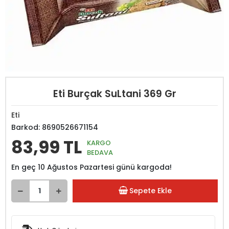
Eti Burçak SuLtani 369 Gr
Eti
Barkod:
8690526671154
83,99 TL
KARGO
BEDAVA
En geç 10 Ağustos Pazartesi günü kargoda!
Sepete Ekle